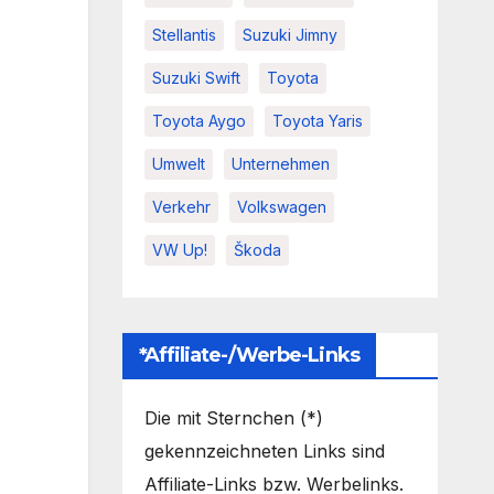
Stellantis
Suzuki Jimny
Suzuki Swift
Toyota
Toyota Aygo
Toyota Yaris
Umwelt
Unternehmen
Verkehr
Volkswagen
VW Up!
Škoda
*Affiliate-/Werbe-Links
Die mit Sternchen (*)
gekennzeichneten Links sind
Affiliate-Links bzw. Werbelinks.