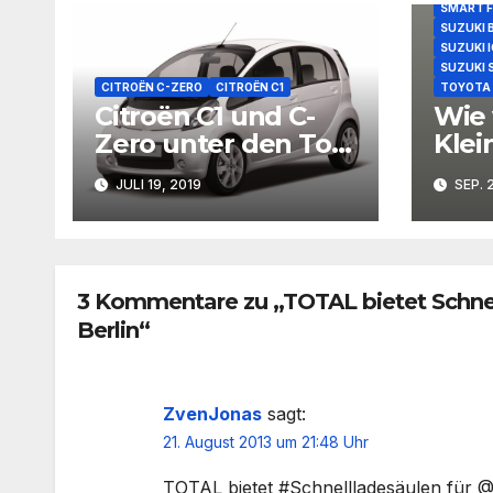
SMART 
SUZUKI 
SUZUKI I
SUZUKI 
CITROËN C-ZERO
CITROËN C1
TOYOTA 
Citroën C1 und C-
Wie 
Zero unter den Top
Kle
3 der
JULI 19, 2019
SEP. 
„Restwertriesen
2023“
3 Kommentare zu „TOTAL bietet Schnelll
Berlin“
ZvenJonas
sagt:
21. August 2013 um 21:48 Uhr
TOTAL bietet #Schnellladesäulen für @