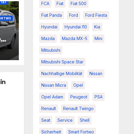
ITÄT
FCA
Fiat
Fiat 500
Fiat Panda
Ford
Ford Fiesta
FORTWO
Hyundai
Hyundai I10
Kia
e
Mazda
Mazda MX-5
Mini
d
Mitsubishi
Mitsubishi Space Star
Nachhaltige Mobilität
Nissan
in
Nissan Micra
Opel
Opel Adam
Peugeot
PSA
Renault
Renault Twingo
Seat
Service
Shell
Sicherheit
Smart Fortwo