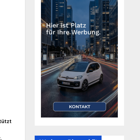
tützt
.