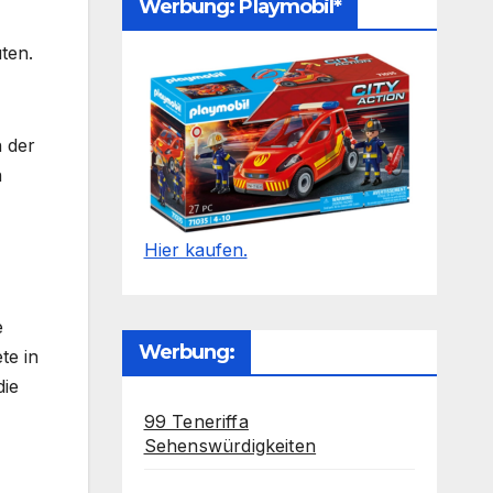
Werbung: Playmobil*
ten.
n der
n
Hier kaufen.
e
Werbung:
te in
die
99 Teneriffa
Sehenswürdigkeiten