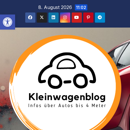
Inhalt
Zum
8. August 2026
11:02
springen
Inhalt
Werkzeugleiste öffnen
springen