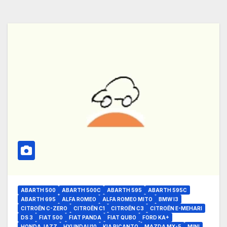
ABARTH 500
ABARTH 500C
ABARTH 595
ABARTH 595C
ABARTH 695
ALFA ROMEO
ALFA ROMEO MITO
BMW I3
CITROËN C-ZERO
CITROËN C1
CITROËN C3
CITROËN E-MEHARI
DS 3
FIAT 500
FIAT PANDA
FIAT QUBO
FORD KA+
HONDA JAZZ
HYUNDAI I10
KIA PICANTO
MAZDA MX-5
MINI