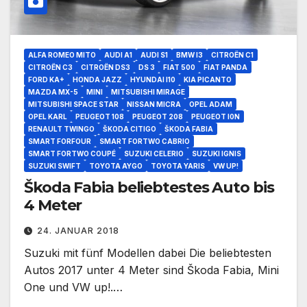
ALFA ROMEO MITO
AUDI A1
AUDI S1
BMW I3
CITROËN C1
CITROËN C3
CITROËN DS3
DS 3
FIAT 500
FIAT PANDA
FORD KA+
HONDA JAZZ
HYUNDAI I10
KIA PICANTO
MAZDA MX-5
MINI
MITSUBISHI MIRAGE
MITSUBISHI SPACE STAR
NISSAN MICRA
OPEL ADAM
OPEL KARL
PEUGEOT 108
PEUGEOT 208
PEUGEOT I0N
RENAULT TWINGO
ŠKODA CITIGO
ŠKODA FABIA
SMART FORFOUR
SMART FORTWO CABRIO
SMART FORTWO COUPÉ
SUZUKI CELERIO
SUZUKI IGNIS
SUZUKI SWIFT
TOYOTA AYGO
TOYOTA YARIS
VW UP!
Škoda Fabia beliebtestes Auto bis
4 Meter
24. JANUAR 2018
Suzuki mit fünf Modellen dabei Die beliebtesten
Autos 2017 unter 4 Meter sind Škoda Fabia, Mini
One und VW up!.…