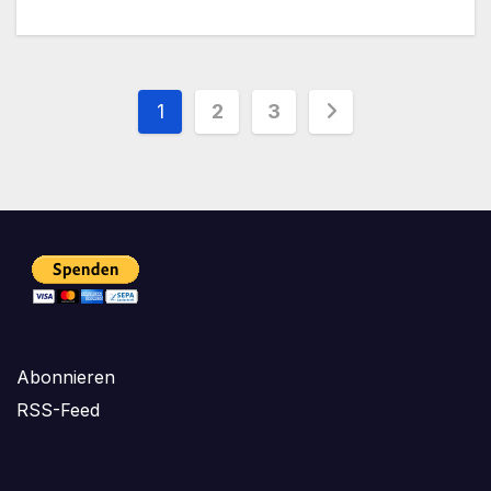
Seitennummerierung
1
2
3
der
Beiträge
Abonnieren
RSS-Feed