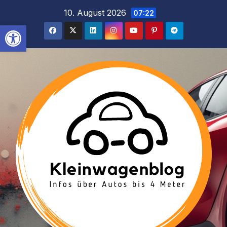
Inhalt
Zum
10. August 2026
07:22
springen
Inhalt
Werkzeugleiste öffnen
springen