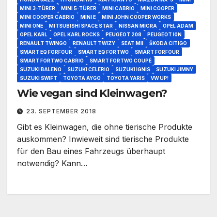
MINI 3-TÜRER
MINI 5-TÜRER
MINI CABRIO
MINI COOPER
MINI COOPER CABRIO
MINI E
MINI JOHN COOPER WORKS
MINI ONE
MITSUBISHI SPACE STAR
NISSAN MICRA
OPEL ADAM
OPEL KARL
OPEL KARL ROCKS
PEUGEOT 208
PEUGEOT I0N
RENAULT TWINGO
RENAULT TWIZY
SEAT MII
ŠKODA CITIGO
SMART EQ FORFOUR
SMART EQ FORTWO
SMART FORFOUR
SMART FORTWO CABRIO
SMART FORTWO COUPÉ
SUZUKI BALENO
SUZUKI CELERIO
SUZUKI IGNIS
SUZUKI JIMNY
SUZUKI SWIFT
TOYOTA AYGO
TOYOTA YARIS
VW UP!
Wie vegan sind Kleinwagen?
23. SEPTEMBER 2018
Gibt es Kleinwagen, die ohne tierische Produkte
auskommen? Inwieweit sind tierische Produkte
für den Bau eines Fahrzeugs überhaupt
notwendig? Kann…