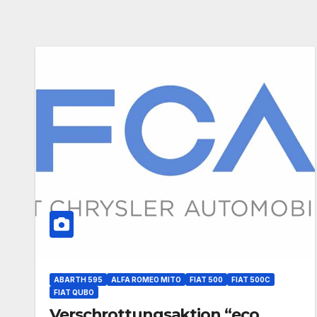
ABARTH 595
ALFA ROMEO MITO
FIAT 500
FIAT 500C
FIAT QUBO
Verschrottungsaktion “eco