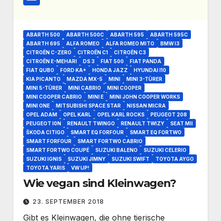
ABARTH 500
ABARTH 500C
ABARTH 595
ABARTH 595C
ABARTH 695
ALFA ROMEO
ALFA ROMEO MITO
BMW I3
CITROËN C-ZERO
CITROËN C1
CITROËN C3
CITROËN E-MEHARI
DS 3
FIAT 500
FIAT PANDA
FIAT QUBO
FORD KA+
HONDA JAZZ
HYUNDAI I10
KIA PICANTO
MAZDA MX-5
MINI
MINI 3-TÜRER
MINI 5-TÜRER
MINI CABRIO
MINI COOPER
MINI COOPER CABRIO
MINI E
MINI JOHN COOPER WORKS
MINI ONE
MITSUBISHI SPACE STAR
NISSAN MICRA
OPEL ADAM
OPEL KARL
OPEL KARL ROCKS
PEUGEOT 208
PEUGEOT I0N
RENAULT TWINGO
RENAULT TWIZY
SEAT MII
ŠKODA CITIGO
SMART EQ FORFOUR
SMART EQ FORTWO
SMART FORFOUR
SMART FORTWO CABRIO
SMART FORTWO COUPÉ
SUZUKI BALENO
SUZUKI CELERIO
SUZUKI IGNIS
SUZUKI JIMNY
SUZUKI SWIFT
TOYOTA AYGO
TOYOTA YARIS
VW UP!
Wie vegan sind Kleinwagen?
23. SEPTEMBER 2018
Gibt es Kleinwagen, die ohne tierische