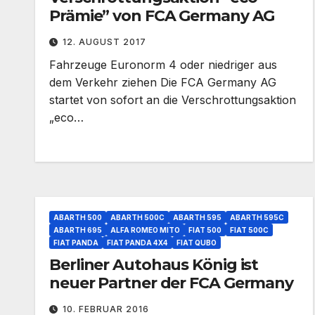
Prämie” von FCA Germany AG
12. AUGUST 2017
Fahrzeuge Euronorm 4 oder niedriger aus
dem Verkehr ziehen Die FCA Germany AG
startet von sofort an die Verschrottungsaktion
„eco…
ABARTH 500
ABARTH 500C
ABARTH 595
ABARTH 595C
ABARTH 695
ALFA ROMEO MITO
FIAT 500
FIAT 500C
FIAT PANDA
FIAT PANDA 4X4
FIAT QUBO
Berliner Autohaus König ist
neuer Partner der FCA Germany
10. FEBRUAR 2016