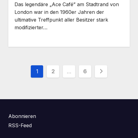
Das legendäre „Ace Café” am Stadtrand von
London war in den 1960er Jahren der
ultimative Treffpunkt aller Besitzer stark
modifizierter…
Seitennummerierung
1
2
…
6
der
Beiträge
Abonnieren
RSS-Feed