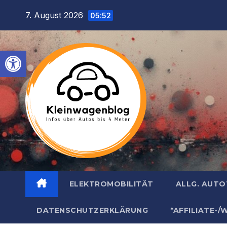
Inhalt
Zum
7. August 2026
springen
05:52
Inhalt
springen
Werkzeugleiste öffnen
ELEKTROMOBILITÄT
ALLG. AUT
DATENSCHUTZERKLÄRUNG
*AFFILIATE-/