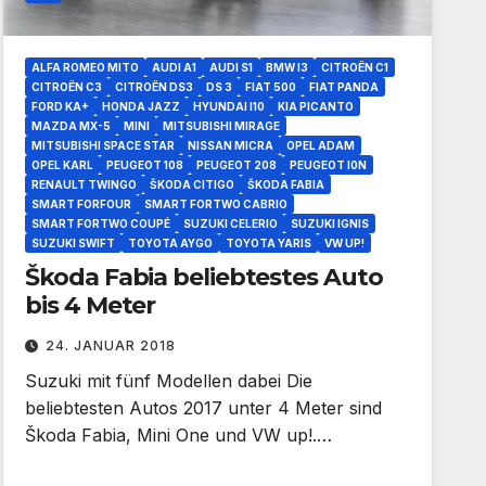
ALFA ROMEO MITO
AUDI A1
AUDI S1
BMW I3
CITROËN C1
CITROËN C3
CITROËN DS3
DS 3
FIAT 500
FIAT PANDA
FORD KA+
HONDA JAZZ
HYUNDAI I10
KIA PICANTO
MAZDA MX-5
MINI
MITSUBISHI MIRAGE
MITSUBISHI SPACE STAR
NISSAN MICRA
OPEL ADAM
OPEL KARL
PEUGEOT 108
PEUGEOT 208
PEUGEOT I0N
RENAULT TWINGO
ŠKODA CITIGO
ŠKODA FABIA
SMART FORFOUR
SMART FORTWO CABRIO
SMART FORTWO COUPÉ
SUZUKI CELERIO
SUZUKI IGNIS
SUZUKI SWIFT
TOYOTA AYGO
TOYOTA YARIS
VW UP!
Škoda Fabia beliebtestes Auto
bis 4 Meter
24. JANUAR 2018
Suzuki mit fünf Modellen dabei Die
beliebtesten Autos 2017 unter 4 Meter sind
Škoda Fabia, Mini One und VW up!.…