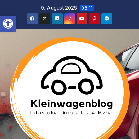
Inhalt
Zum
9. August 2026
08:11
springen
Inhalt
Werkzeugleiste öffnen
springen