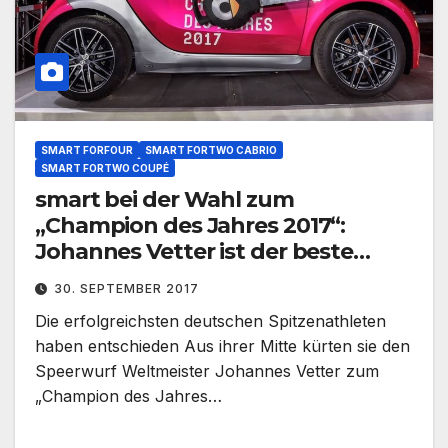
SMART FORFOUR
SMART FORTWO CABRIO
SMART FORTWO COUPÉ
smart bei der Wahl zum
„Champion des Jahres 2017“:
Johannes Vetter ist der beste
Sportler 2017 und erhält einen
30. SEPTEMBER 2017
smart electric drive
Die erfolgreichsten deutschen Spitzenathleten
haben entschieden Aus ihrer Mitte kürten sie den
Speerwurf Weltmeister Johannes Vetter zum
„Champion des Jahres…