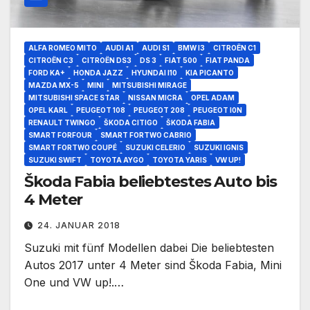
ALFA ROMEO MITO
AUDI A1
AUDI S1
BMW I3
CITROËN C1
CITROËN C3
CITROËN DS3
DS 3
FIAT 500
FIAT PANDA
FORD KA+
HONDA JAZZ
HYUNDAI I10
KIA PICANTO
MAZDA MX-5
MINI
MITSUBISHI MIRAGE
MITSUBISHI SPACE STAR
NISSAN MICRA
OPEL ADAM
OPEL KARL
PEUGEOT 108
PEUGEOT 208
PEUGEOT I0N
RENAULT TWINGO
ŠKODA CITIGO
ŠKODA FABIA
SMART FORFOUR
SMART FORTWO CABRIO
SMART FORTWO COUPÉ
SUZUKI CELERIO
SUZUKI IGNIS
SUZUKI SWIFT
TOYOTA AYGO
TOYOTA YARIS
VW UP!
Škoda Fabia beliebtestes Auto bis
4 Meter
24. JANUAR 2018
Suzuki mit fünf Modellen dabei Die beliebtesten
Autos 2017 unter 4 Meter sind Škoda Fabia, Mini
One und VW up!.…