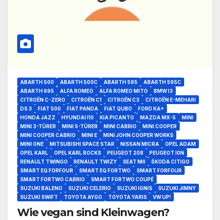
ABARTH 500
ABARTH 500C
ABARTH 595
ABARTH 595C
ABARTH 695
ALFA ROMEO
ALFA ROMEO MITO
BMW I3
CITROËN C-ZERO
CITROËN C1
CITROËN C3
CITROËN E-MEHARI
DS 3
FIAT 500
FIAT PANDA
FIAT QUBO
FORD KA+
HONDA JAZZ
HYUNDAI I10
KIA PICANTO
MAZDA MX-5
MINI
MINI 3-TÜRER
MINI 5-TÜRER
MINI CABRIO
MINI COOPER
MINI COOPER CABRIO
MINI E
MINI JOHN COOPER WORKS
MINI ONE
MITSUBISHI SPACE STAR
NISSAN MICRA
OPEL ADAM
OPEL KARL
OPEL KARL ROCKS
PEUGEOT 208
PEUGEOT I0N
RENAULT TWINGO
RENAULT TWIZY
SEAT MII
ŠKODA CITIGO
SMART EQ FORFOUR
SMART EQ FORTWO
SMART FORFOUR
SMART FORTWO CABRIO
SMART FORTWO COUPÉ
SUZUKI BALENO
SUZUKI CELERIO
SUZUKI IGNIS
SUZUKI JIMNY
SUZUKI SWIFT
TOYOTA AYGO
TOYOTA YARIS
VW UP!
Wie vegan sind Kleinwagen?