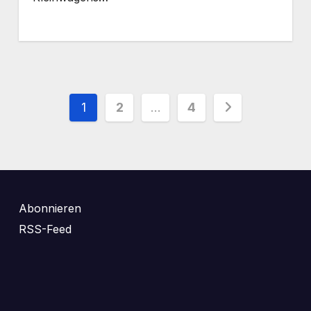
Seitennummerierung
1
2
…
4
der
Beiträge
Abonnieren
RSS-Feed