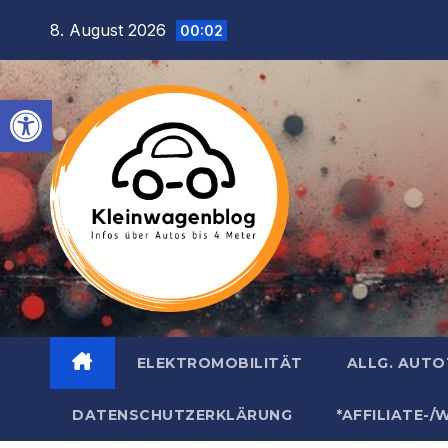
Inhalt
Zum
8. August 2026
springen
00:02
Inhalt
springen
Werkzeugleiste öffnen
ELEKTROMOBILITÄT
ALLG. AUT
DATENSCHUTZERKLÄRUNG
*AFFILIATE-/