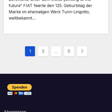
future“ FIAT feierte den 125. Geburtstag der
Marke im ehemaligen Werk Turin-Lingotto,
weltbekannt…
Seitennummerierung
1
2
…
5
der
Beiträge
Abonnieren