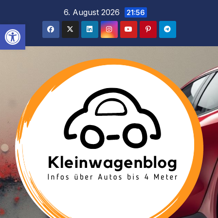
Inhalt
Zum
6. August 2026
21:56
springen
Inhalt
Werkzeugleiste öffnen
springen