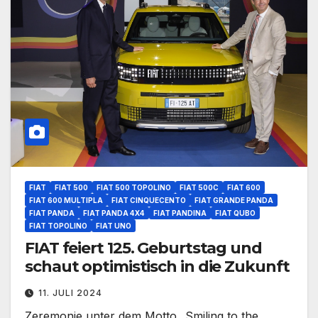
FIAT
FIAT 500
FIAT 500 TOPOLINO
FIAT 500C
FIAT 600
FIAT 600 MULTIPLA
FIAT CINQUECENTO
FIAT GRANDE PANDA
FIAT PANDA
FIAT PANDA 4X4
FIAT PANDINA
FIAT QUBO
FIAT TOPOLINO
FIAT UNO
FIAT feiert 125. Geburtstag und
schaut optimistisch in die Zukunft
11. JULI 2024
Zeremonie unter dem Motto „Smiling to the