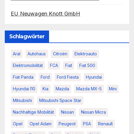
EU Neuwagen Knott GmbH
Schlagwörter
Aral
Autohaus
Citroën
Elektroauto
Elektromobilität
FCA
Fiat
Fiat 500
Fiat Panda
Ford
Ford Fiesta
Hyundai
Hyundai I10
Kia
Mazda
Mazda MX-5
Mini
Mitsubishi
Mitsubishi Space Star
Nachhaltige Mobilität
Nissan
Nissan Micra
Opel
Opel Adam
Peugeot
PSA
Renault