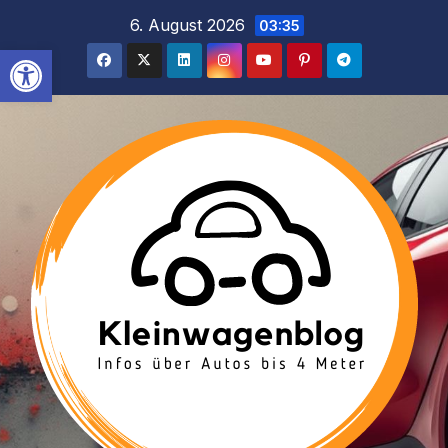
Inhalt
Zum
6. August 2026
03:35
springen
Inhalt
Werkzeugleiste öffnen
springen