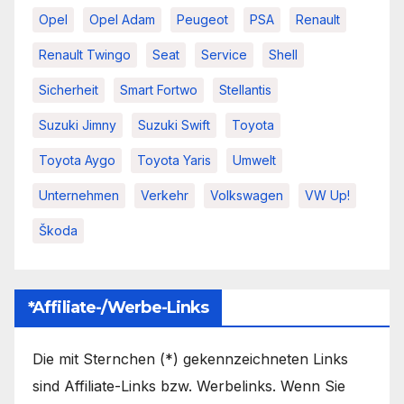
Opel
Opel Adam
Peugeot
PSA
Renault
Renault Twingo
Seat
Service
Shell
Sicherheit
Smart Fortwo
Stellantis
Suzuki Jimny
Suzuki Swift
Toyota
Toyota Aygo
Toyota Yaris
Umwelt
Unternehmen
Verkehr
Volkswagen
VW Up!
Škoda
*Affiliate-/Werbe-Links
Die mit Sternchen (*) gekennzeichneten Links
sind Affiliate-Links bzw. Werbelinks. Wenn Sie