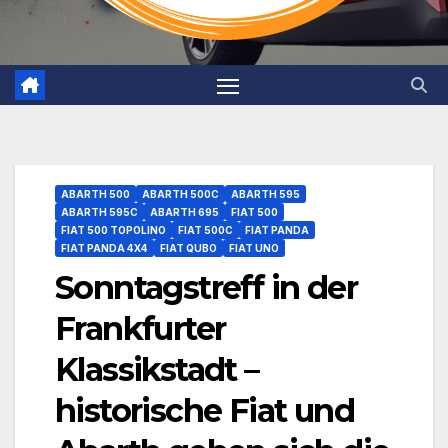
ABARTH 500
ABARTH 500C
ABARTH 595
ABARTH 595C
ABARTH 695
FIAT 500
FIAT 500 TOPOLINO
FIAT 500C
FIAT PANDA
FIAT PANDA 4X4
FIAT QUBO
FIAT UNO
Sonntagstreff in der
Frankfurter
Klassikstadt –
historische Fiat und