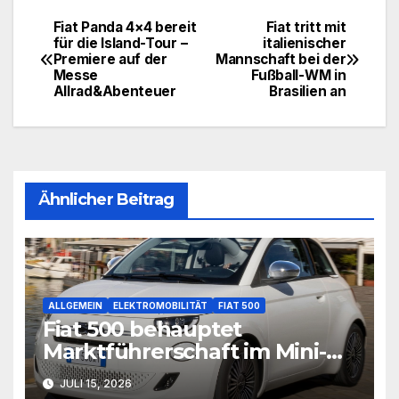
Fiat Panda 4×4 bereit
Fiat tritt mit
Beitragsnavigation
für die Island-Tour –
italienischer
Premiere auf der
Mannschaft bei der
Messe
Fußball-WM in
Allrad&Abenteuer
Brasilien an
Ähnlicher Beitrag
ALLGEMEIN
ELEKTROMOBILITÄT
FIAT 500
Fiat 500 behauptet
Marktführerschaft im Mini-
Segment
JULI 15, 2026