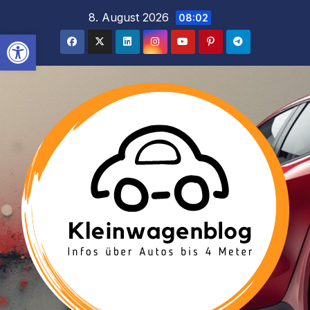
Inhalt
Zum
8. August 2026
08:02
springen
Inhalt
Werkzeugleiste öffnen
springen