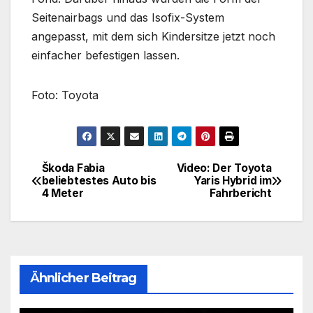
Seitenairbags und das Isofix-System
angepasst, mit dem sich Kindersitze jetzt noch
einfacher befestigen lassen.
Foto: Toyota
Škoda Fabia
Video: Der Toyota
Beitragsnavigation
beliebtestes Auto bis
Yaris Hybrid im
4 Meter
Fahrbericht
Ähnlicher Beitrag