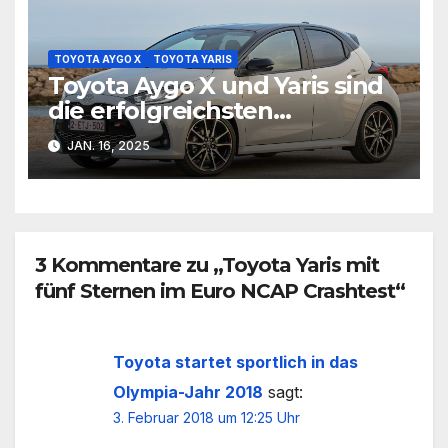
TOYOTA AYGO X
TOYOTA YARIS
Toyota Aygo X und Yaris sind
die erfolgreichsten
Kleinwagen in Deutschland
JAN. 16, 2025
3 Kommentare zu „Toyota Yaris mit
fünf Sternen im Euro NCAP Crashtest“
Toyota startet sportlich in das
Olympia-Jahr 2018
sagt:
3. Februar 2018 um 12:25 Uhr