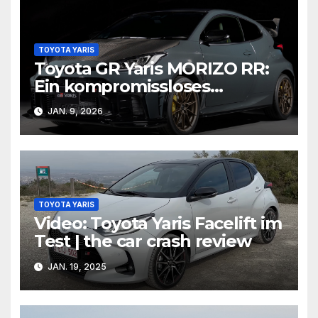
TOYOTA YARIS
Toyota GR Yaris MORIZO RR:
Ein kompromissloses
Sondermodell aus der
JAN. 9, 2026
Grünen Hölle
TOYOTA YARIS
Video: Toyota Yaris Facelift im
Test | the car crash review
JAN. 19, 2025