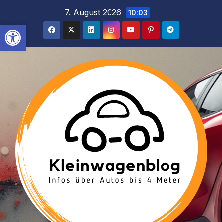
Inhalt
Zum
7. August 2026
10:03
springen
Inhalt
Werkzeugleiste öffnen
springen