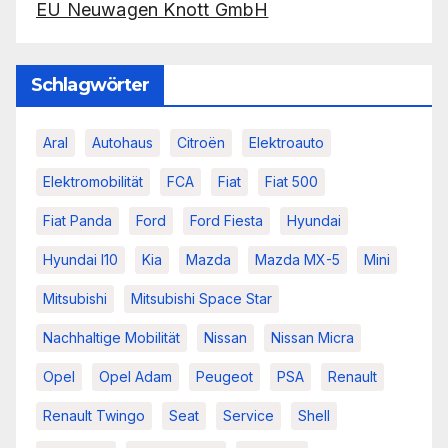
EU Neuwagen Knott GmbH
Schlagwörter
Aral
Autohaus
Citroën
Elektroauto
Elektromobilität
FCA
Fiat
Fiat 500
Fiat Panda
Ford
Ford Fiesta
Hyundai
Hyundai I10
Kia
Mazda
Mazda MX-5
Mini
Mitsubishi
Mitsubishi Space Star
Nachhaltige Mobilität
Nissan
Nissan Micra
Opel
Opel Adam
Peugeot
PSA
Renault
Renault Twingo
Seat
Service
Shell