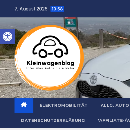
Inhalt
Zum
7. August 2026
springen
10:58
Inhalt
springen
Werkzeugleiste öffnen
ELEKTROMOBILITÄT
ALLG. AUT
DATENSCHUTZERKLÄRUNG
*AFFILIATE-/