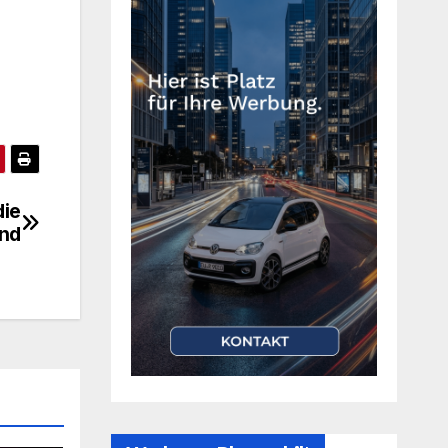
die
and