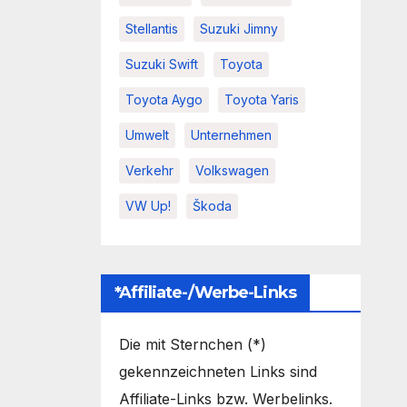
Stellantis
Suzuki Jimny
Suzuki Swift
Toyota
Toyota Aygo
Toyota Yaris
Umwelt
Unternehmen
Verkehr
Volkswagen
VW Up!
Škoda
*Affiliate-/Werbe-Links
Die mit Sternchen (*)
gekennzeichneten Links sind
Affiliate-Links bzw. Werbelinks.