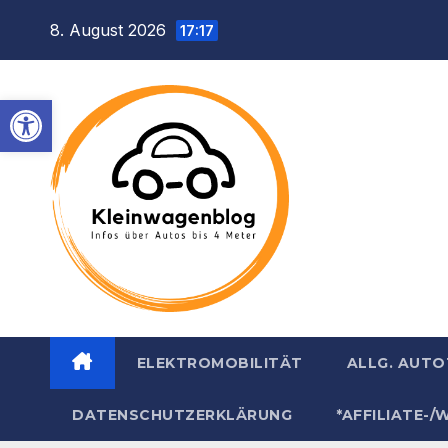
Inhalt
Zum
8. August 2026
springen
17:17
Inhalt
springen
Werkzeugleiste öffnen
ELEKTROMOBILITÄT
ALLG. AUT
DATENSCHUTZERKLÄRUNG
*AFFILIATE-/