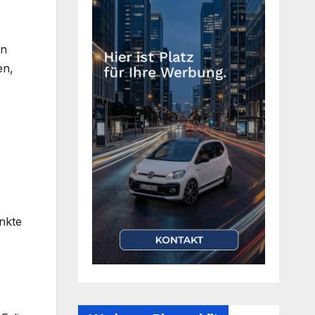
en
en,
nkte