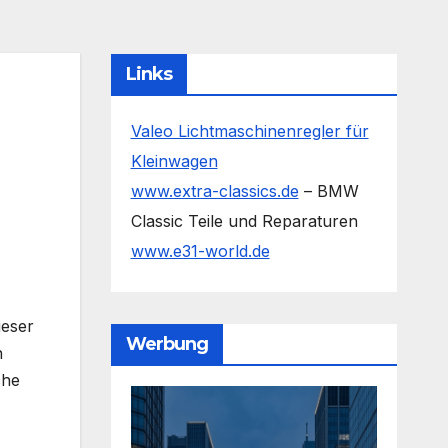
Links
Valeo Lichtmaschinenregler für
Kleinwagen
www.extra-classics.de
– BMW
Classic Teile und Reparaturen
www.e31-world.de
ieser
Werbung
n
che