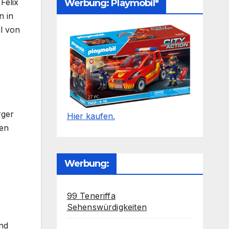
Felix
Werbung: Playmobil*
n in
l von
rger
Hier kaufen.
ßen
Werbung:
99 Teneriffa
Sehenswürdigkeiten
end