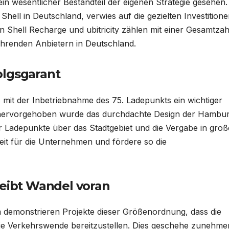
in wesentlicher Bestandteil der eigenen Strategie gesehen. 
hell in Deutschland, verwies auf die gezielten Investitione
 Shell Recharge und ubitricity zählen mit einer Gesamtzah
hrenden Anbietern in Deutschland.
olgsgarant
ss mit der Inbetriebnahme des 75. Ladepunkts ein wichtiger
s hervorgehoben wurde das durchdachte Design der Hambu
r Ladepunkte über das Stadtgebiet und die Vergabe in gro
it für die Unternehmen und fördere so die
reibt Wandel voran
m demonstrieren Projekte dieser Größenordnung, dass die
ür die Verkehrswende bereitzustellen. Dies geschehe zunehm