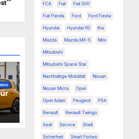
est
FCA
Fiat
Fiat 500
Fiat Panda
Ford
Ford Fiesta
Hyundai
Hyundai I10
Kia
Mazda
Mazda MX-5
Mini
Mitsubishi
Mitsubishi Space Star
Nachhaltige Mobilität
Nissan
INGO
Nissan Micra
Opel
für
Opel Adam
Peugeot
PSA
Renault
Renault Twingo
Seat
Service
Shell
Sicherheit
Smart Fortwo