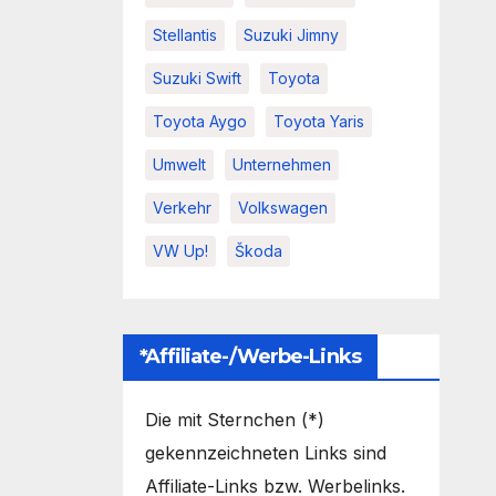
Stellantis
Suzuki Jimny
Suzuki Swift
Toyota
Toyota Aygo
Toyota Yaris
Umwelt
Unternehmen
Verkehr
Volkswagen
VW Up!
Škoda
*Affiliate-/Werbe-Links
Die mit Sternchen (*)
gekennzeichneten Links sind
Affiliate-Links bzw. Werbelinks.