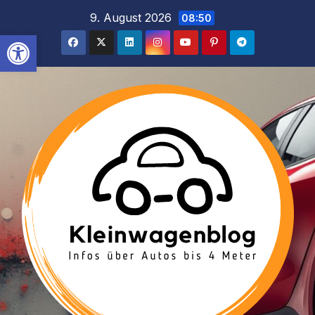
Inhalt
Zum
9. August 2026
08:50
springen
Inhalt
Werkzeugleiste öffnen
springen