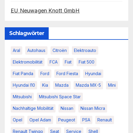
EU Neuwagen Knott GmbH
Schlagwörter
Aral
Autohaus
Citroën
Elektroauto
Elektromobilität
FCA
Fiat
Fiat 500
Fiat Panda
Ford
Ford Fiesta
Hyundai
Hyundai I10
Kia
Mazda
Mazda MX-5
Mini
Mitsubishi
Mitsubishi Space Star
Nachhaltige Mobilität
Nissan
Nissan Micra
Opel
Opel Adam
Peugeot
PSA
Renault
Renault Twingo
Seat
Service
Shell