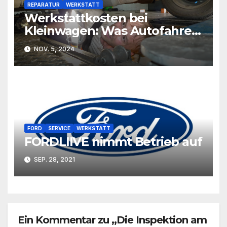
REPARATUR
WERKSTATT
Werkstattkosten bei
Kleinwagen: Was Autofahrer
wissen sollten*
NOV. 5, 2024
FORD
SERVICE
WERKSTATT
FORDLIIVE nimmt Betrieb auf
SEP. 28, 2021
Ein Kommentar zu „Die Inspektion am