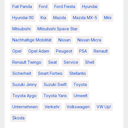
Fiat Panda
Ford
Ford Fiesta
Hyundai
Hyundai I10
Kia
Mazda
Mazda MX-5
Mini
Mitsubishi
Mitsubishi Space Star
Nachhaltige Mobilität
Nissan
Nissan Micra
Opel
Opel Adam
Peugeot
PSA
Renault
Renault Twingo
Seat
Service
Shell
Sicherheit
Smart Fortwo
Stellantis
Suzuki Jimny
Suzuki Swift
Toyota
Toyota Aygo
Toyota Yaris
Umwelt
Unternehmen
Verkehr
Volkswagen
VW Up!
Škoda