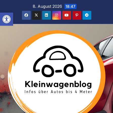
Inhalt
Zum
8. August 2026
18:47
springen
Inhalt
Werkzeugleiste öffnen
springen