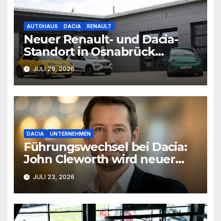
AUTOHAUS
DACIA
RENAULT
Neuer Renault- und Dacia-
Standort in Osnabrück
eröffnet
JULI 29, 2026
DACIA
UNTERNEHMEN
Führungswechsel bei Dacia:
John Cleworth wird neuer
Produktchef
JULI 23, 2026