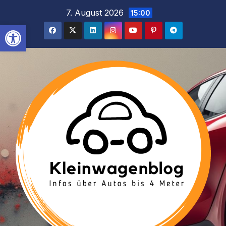
Inhalt
Zum
7. August 2026
15:00
springen
Inhalt
Werkzeugleiste öffnen
springen