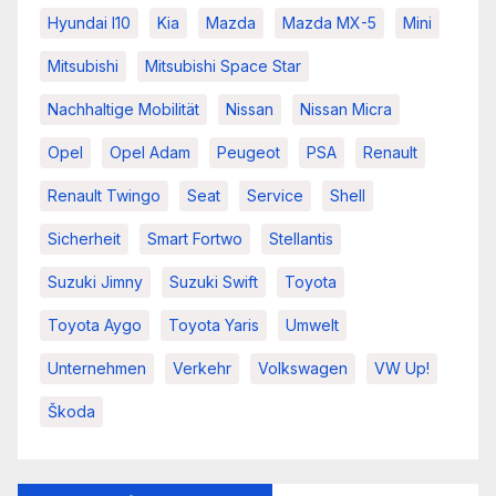
Hyundai I10
Kia
Mazda
Mazda MX-5
Mini
Mitsubishi
Mitsubishi Space Star
Nachhaltige Mobilität
Nissan
Nissan Micra
Opel
Opel Adam
Peugeot
PSA
Renault
Renault Twingo
Seat
Service
Shell
Sicherheit
Smart Fortwo
Stellantis
Suzuki Jimny
Suzuki Swift
Toyota
Toyota Aygo
Toyota Yaris
Umwelt
Unternehmen
Verkehr
Volkswagen
VW Up!
Škoda