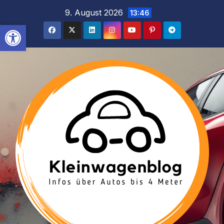
Inhalt
Zum
9. August 2026
13:46
springen
Inhalt
Werkzeugleiste öffnen
springen