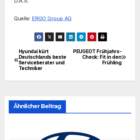
D.A.S.
Quelle:
ERGO Group AG
Hyundai kürt
PEUGEOT Frühjahrs-
Beitragsnavigation
Deutschlands beste
Check: Fit in den
Serviceberater und
Frühling
Techniker
Ähnlicher Beitrag