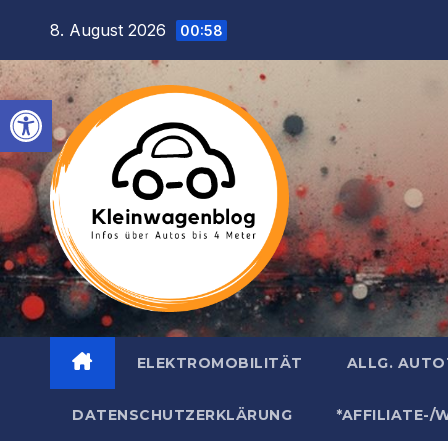
Inhalt
Zum
8. August 2026
springen
00:58
Inhalt
springen
Werkzeugleiste öffnen
ELEKTROMOBILITÄT
ALLG. AUT
DATENSCHUTZERKLÄRUNG
*AFFILIATE-/