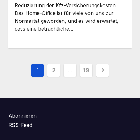
Reduzierung der Kfz-Versicherungskosten
Das Home-Office ist für viele von uns zur
Normalität geworden, und es wird erwartet,
dass eine beträchtliche…
Seitennummerierung
1
2
…
19
der
Beiträge
Abonnieren
RSS-Feed