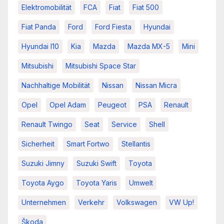
Elektromobilität
FCA
Fiat
Fiat 500
Fiat Panda
Ford
Ford Fiesta
Hyundai
Hyundai I10
Kia
Mazda
Mazda MX-5
Mini
Mitsubishi
Mitsubishi Space Star
Nachhaltige Mobilität
Nissan
Nissan Micra
Opel
Opel Adam
Peugeot
PSA
Renault
Renault Twingo
Seat
Service
Shell
Sicherheit
Smart Fortwo
Stellantis
Suzuki Jimny
Suzuki Swift
Toyota
Toyota Aygo
Toyota Yaris
Umwelt
Unternehmen
Verkehr
Volkswagen
VW Up!
Škoda