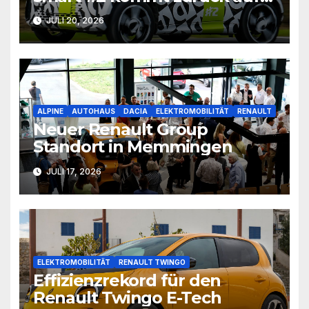
die Straße
JULI 20, 2026
ALPINE
AUTOHAUS
DACIA
ELEKTROMOBILITÄT
RENAULT
Neuer Renault Group
Standort in Memmingen
JULI 17, 2026
ELEKTROMOBILITÄT
RENAULT TWINGO
Effizienzrekord für den
Renault Twingo E-Tech