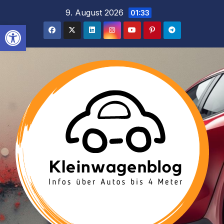
Inhalt
Zum
9. August 2026
01:33
springen
Inhalt
Werkzeugleiste öffnen
springen