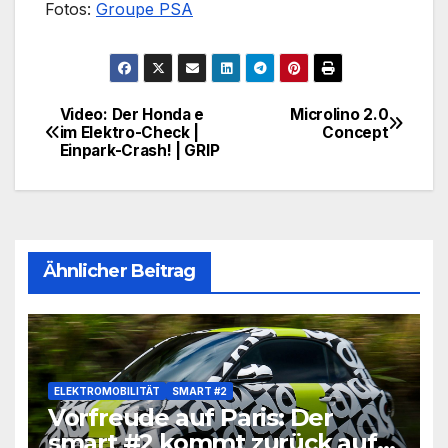
Fotos:
Groupe PSA
Video: Der Honda e
Microlino 2.0
Beitragsnavigation
im Elektro-Check |
Concept
Einpark-Crash! | GRIP
Ähnlicher Beitrag
ELEKTROMOBILITÄT
SMART #2
Vorfreude auf Paris: Der
smart #2 kommt zurück auf