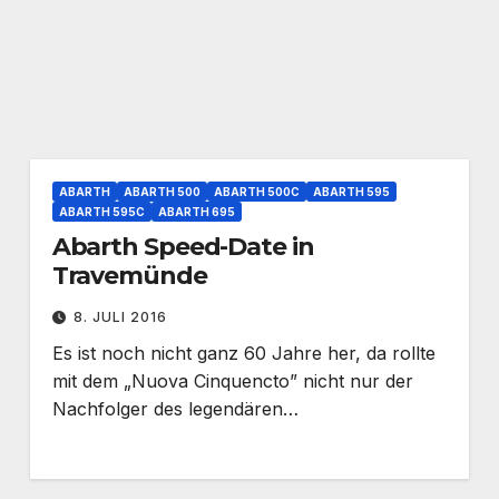
ABARTH
ABARTH 500
ABARTH 500C
ABARTH 595
ABARTH 595C
ABARTH 695
Abarth Speed-Date in
Travemünde
8. JULI 2016
Es ist noch nicht ganz 60 Jahre her, da rollte
mit dem „Nuova Cinquencto” nicht nur der
Nachfolger des legendären…