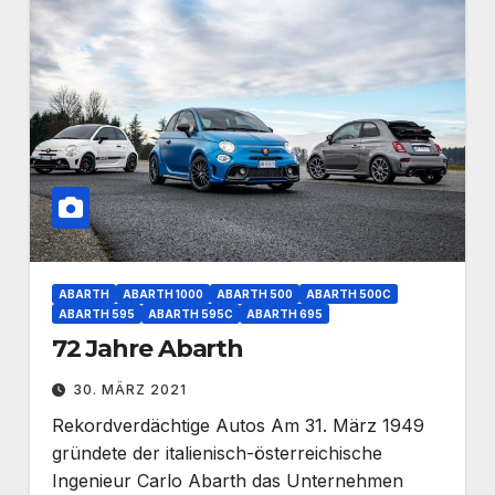
ABARTH
ABARTH 1000
ABARTH 500
ABARTH 500C
ABARTH 595
ABARTH 595C
ABARTH 695
72 Jahre Abarth
30. MÄRZ 2021
Rekordverdächtige Autos Am 31. März 1949
gründete der italienisch-österreichische
Ingenieur Carlo Abarth das Unternehmen