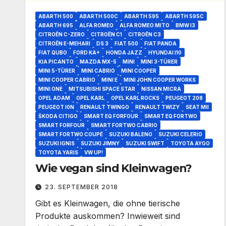
ABARTH 500
ABARTH 500C
ABARTH 595
ABARTH 595C
ABARTH 695
ALFA ROMEO
ALFA ROMEO MITO
BMW I3
CITROËN C-ZERO
CITROËN C1
CITROËN C3
CITROËN E-MEHARI
DS 3
FIAT 500
FIAT PANDA
FIAT QUBO
FORD KA+
HONDA JAZZ
HYUNDAI I10
KIA PICANTO
MAZDA MX-5
MINI
MINI 3-TÜRER
MINI 5-TÜRER
MINI CABRIO
MINI COOPER
MINI COOPER CABRIO
MINI E
MINI JOHN COOPER WORKS
MINI ONE
MITSUBISHI SPACE STAR
NISSAN MICRA
OPEL ADAM
OPEL KARL
OPEL KARL ROCKS
PEUGEOT 208
PEUGEOT I0N
RENAULT TWINGO
RENAULT TWIZY
SEAT MII
ŠKODA CITIGO
SMART EQ FORFOUR
SMART EQ FORTWO
SMART FORFOUR
SMART FORTWO CABRIO
SMART FORTWO COUPÉ
SUZUKI BALENO
SUZUKI CELERIO
SUZUKI IGNIS
SUZUKI JIMNY
SUZUKI SWIFT
TOYOTA AYGO
TOYOTA YARIS
VW UP!
Wie vegan sind Kleinwagen?
23. SEPTEMBER 2018
Gibt es Kleinwagen, die ohne tierische
Produkte auskommen? Inwieweit sind