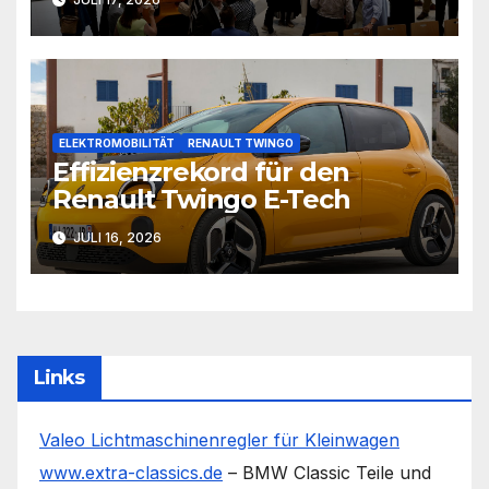
ELEKTROMOBILITÄT
RENAULT TWINGO
Effizienzrekord für den
Renault Twingo E-Tech
JULI 16, 2026
Links
Valeo Lichtmaschinenregler für Kleinwagen
www.extra-classics.de
– BMW Classic Teile und