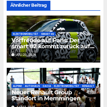
Ähnlicher Beitrag
ELEKTROMOBILITÄT
SMART #2
Vorfreude auf Paris: Der
smart #2 kommt zurück auf
die Straße
JULI 20, 2026
ALPINE
AUTOHAUS
DACIA
ELEKTROMOBILITÄT
RENAULT
Neuer Renault Group
Standort in Memmingen
JULI 17, 2026