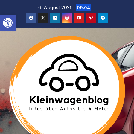
Inhalt
Zum
6. August 2026
09:04
springen
Inhalt
Werkzeugleiste öffnen
springen