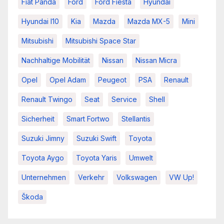
Fiat Panda
Ford
Ford Fiesta
Hyundai
Hyundai I10
Kia
Mazda
Mazda MX-5
Mini
Mitsubishi
Mitsubishi Space Star
Nachhaltige Mobilität
Nissan
Nissan Micra
Opel
Opel Adam
Peugeot
PSA
Renault
Renault Twingo
Seat
Service
Shell
Sicherheit
Smart Fortwo
Stellantis
Suzuki Jimny
Suzuki Swift
Toyota
Toyota Aygo
Toyota Yaris
Umwelt
Unternehmen
Verkehr
Volkswagen
VW Up!
Škoda