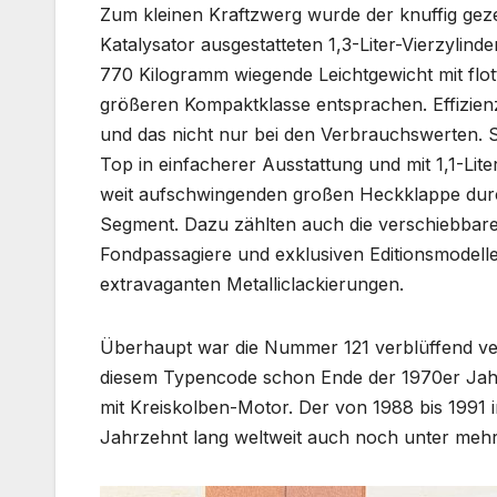
Zum kleinen Kraftzwerg wurde der knuffig gez
Katalysator ausgestatteten 1,3-Liter-Vierzyli
770 Kilogramm wiegende Leichtgewicht mit flot
größeren Kompaktklasse entsprachen. Effizien
und das nicht nur bei den Verbrauchswerten.
Top in einfacherer Ausstattung und mit 1,1-Lit
weit aufschwingenden großen Heckklappe durch r
Segment. Dazu zählten auch die verschiebbare 
Fondpassagiere und exklusiven Editionsmodell
extravaganten Metalliclackierungen.
Überhaupt war die Nummer 121 verblüffend ver
diesem Typencode schon Ende der 1970er Jahr
mit Kreiskolben-Motor. Der von 1988 bis 1991
Jahrzehnt lang weltweit auch noch unter meh