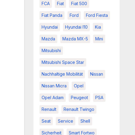
FCA
Fiat
Fiat 500
Fiat Panda
Ford
Ford Fiesta
Hyundai
Hyundai I10
Kia
Mazda
Mazda MX-5
Mini
Mitsubishi
Mitsubishi Space Star
Nachhaltige Mobilität
Nissan
Nissan Micra
Opel
Opel Adam
Peugeot
PSA
Renault
Renault Twingo
Seat
Service
Shell
Sicherheit
Smart Fortwo