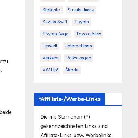
Stellantis
Suzuki Jimny
Suzuki Swift
Toyota
Toyota Aygo
Toyota Yaris
Umwelt
Unternehmen
Verkehr
Volkswagen
etzt
,
VW Up!
Škoda
*Affiliate-/Werbe-Links
beide
Die mit Sternchen (*)
gekennzeichneten Links sind
Affiliate-Links bzw. Werbelinks.