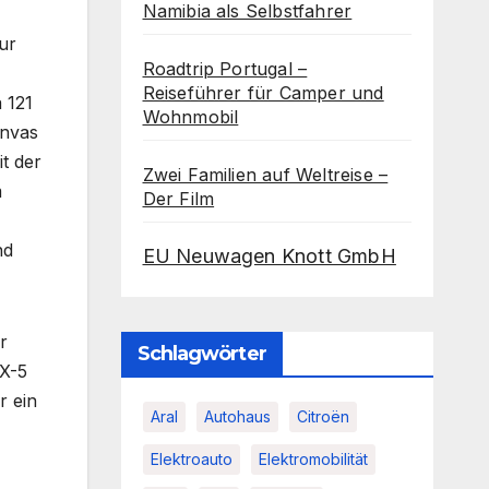
Namibia als Selbstfahrer
ur
Roadtrip Portugal –
Reiseführer für Camper und
 121
Wohnmobil
anvas
t der
Zwei Familien auf Weltreise –
m
Der Film
nd
EU Neuwagen Knott GmbH
r
Schlagwörter
RX-5
r ein
Aral
Autohaus
Citroën
Elektroauto
Elektromobilität