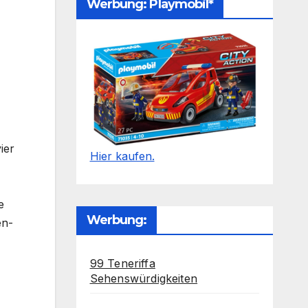
Werbung: Playmobil*
ier
Hier kaufen.
e
Werbung:
en-
99 Teneriffa
Sehenswürdigkeiten