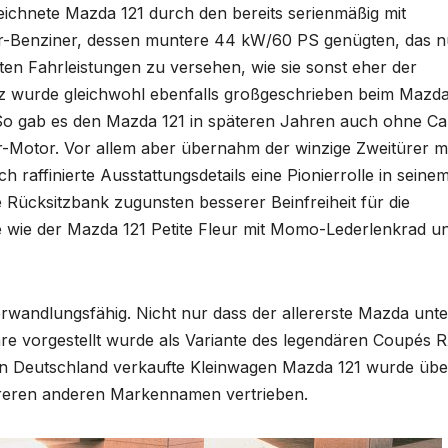
eichnete Mazda 121 durch den bereits serienmäßig mit
nder-Benziner, dessen muntere 44 kW/60 PS genügten, das n
ten Fahrleistungen zu versehen, wie sie sonst eher der
z wurde gleichwohl ebenfalls großgeschrieben beim Mazda
 So gab es den Mazda 121 in späteren Jahren auch ohne C
er-Motor. Vor allem aber übernahm der winzige Zweitürer mi
affinierte Ausstattungsdetails eine Pionierrolle in seine
Rücksitzbank zugunsten besserer Beinfreiheit für die
e wie der Mazda 121 Petite Fleur mit Momo-Lederlenkrad u
wandlungsfähig. Nicht nur dass der allererste Mazda unte
e vorgestellt wurde als Variante des legendären Coupés 
 in Deutschland verkaufte Kleinwagen Mazda 121 wurde übe
reren anderen Markennamen vertrieben.