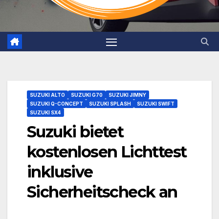
SUZUKI ALTO
SUZUKI G70
SUZUKI JIMNY
SUZUKI Q-CONCEPT
SUZUKI SPLASH
SUZUKI SWIFT
SUZUKI SX4
Suzuki bietet
kostenlosen Lichttest
inklusive
Sicherheitscheck an