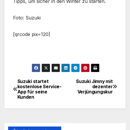
Tipps, um sicher in den Winter zu starten.
Foto: Suzuki
[qrcode pix=120]
Suzuki startet
Suzuki Jimny mit
Beitragsnavigation
kostenlose Service-
dezenter
App für seine
Verjüngungskur
Kunden