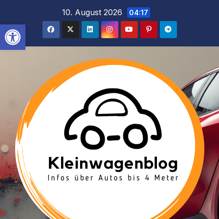
Inhalt
Zum
10. August 2026
04:17
springen
Inhalt
Werkzeugleiste öffnen
springen