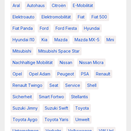
Aral
Autohaus
Citroën
E-Mobilität
Elektroauto
Elektromobilität
Fiat
Fiat 500
Fiat Panda
Ford
Ford Fiesta
Hyundai
Hyundai I10
Kia
Mazda
Mazda MX-5
Mini
Mitsubishi
Mitsubishi Space Star
Nachhaltige Mobilität
Nissan
Nissan Micra
Opel
Opel Adam
Peugeot
PSA
Renault
Renault Twingo
Seat
Service
Shell
Sicherheit
Smart Fortwo
Stellantis
Suzuki Jimny
Suzuki Swift
Toyota
Toyota Aygo
Toyota Yaris
Umwelt
Unternehmen
Verkehr
Volkswagen
VW Up!