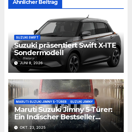
Ähnlicher Beitrag
SUZUKI SWIFT
Suzuki präsentiert Swift X-ITE
Sondermodell
JUNI 8, 2026
MARUTI SUZUKI JIMNY 5-TÜRER
SUZUKI JIMNY
Maruti Suzuki Jimny 5-Türer:
Ein Indischer Bestseller
erobert die Welt
OKT. 23, 2025