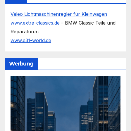
Valeo Lichtmaschinenregler für Kleinwagen
www.extra-classics.de
– BMW Classic Teile und
Reparaturen
www.e31-world.de
Werbung