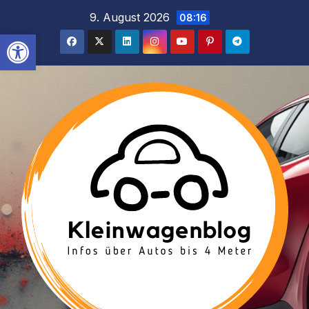
Inhalt
Zum
9. August 2026
08:16
springen
Inhalt
Werkzeugleiste öffnen
springen