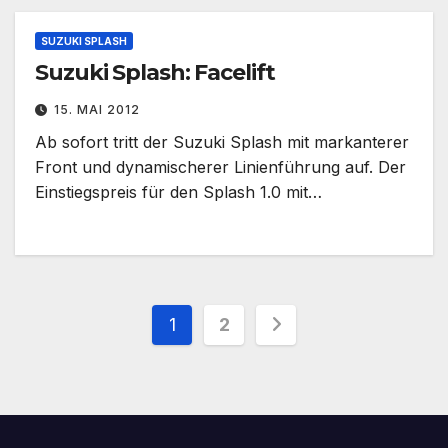
SUZUKI SPLASH
Suzuki Splash: Facelift
15. MAI 2012
Ab sofort tritt der Suzuki Splash mit markanterer
Front und dynamischerer Linienführung auf. Der
Einstiegspreis für den Splash 1.0 mit…
Seitennummerieru
1
2
der
Beiträge