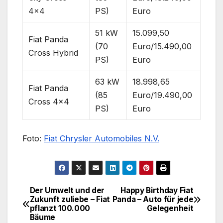
4×4
PS)
Euro
51 kW
15.099,50
Fiat Panda
(70
Euro/15.490,00
Cross Hybrid
PS)
Euro
63 kW
18.998,65
Fiat Panda
(85
Euro/19.490,00
Cross 4×4
PS)
Euro
Foto:
Fiat Chrysler Automobiles N.V.
Der Umwelt und der
Happy Birthday Fiat
Beitragsnavigation
Zukunft zuliebe – Fiat
Panda – Auto für jede
pflanzt 100.000
Gelegenheit
Bäume