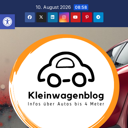
Inhalt
Zum
10. August 2026
08:58
springen
Inhalt
Werkzeugleiste öffnen
springen