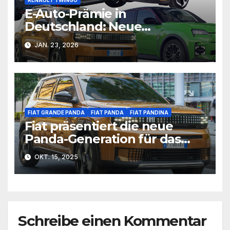
RENAULT TWINGO
E-Auto-Prämie in
Deutschland: Neue
Förderung bringt Bewegung
JAN. 23, 2026
in den Markt
FIAT GRANDE PANDA
FIAT PANDA
FIAT PANDINA
Fiat präsentiert die neue
Panda-Generation für das
Modelljahr 2026
OKT. 15, 2025
Schreibe einen Kommentar