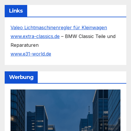
Links
Valeo Lichtmaschinenregler für Kleinwagen
www.extra-classics.de
– BMW Classic Teile und
Reparaturen
www.e31-world.de
Werbung