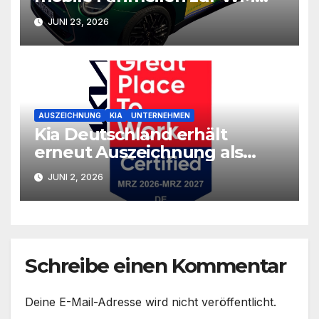
2026
JUNI 23, 2026
AUSZEICHNUNG
KIA
UNTERNEHMEN
Kia Deutschland erhält
erneut Auszeichnung als
großartiger Arbeitgeber
JUNI 2, 2026
Schreibe einen Kommentar
Deine E-Mail-Adresse wird nicht veröffentlicht.