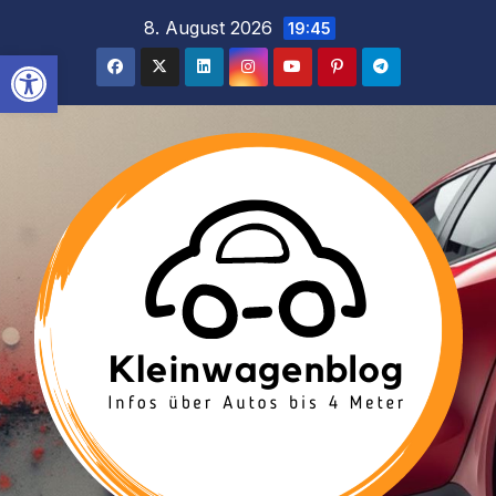
Inhalt
Zum
8. August 2026
19:45
springen
Inhalt
Werkzeugleiste öffnen
springen