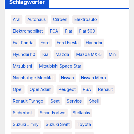
Schlagwörter
Aral
Autohaus
Citroën
Elektroauto
Elektromobilität
FCA
Fiat
Fiat 500
Fiat Panda
Ford
Ford Fiesta
Hyundai
Hyundai I10
Kia
Mazda
Mazda MX-5
Mini
Mitsubishi
Mitsubishi Space Star
Nachhaltige Mobilität
Nissan
Nissan Micra
Opel
Opel Adam
Peugeot
PSA
Renault
Renault Twingo
Seat
Service
Shell
Sicherheit
Smart Fortwo
Stellantis
Suzuki Jimny
Suzuki Swift
Toyota