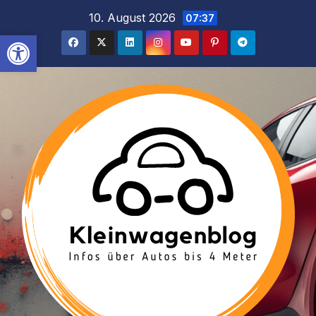
Inhalt
Zum
10. August 2026
07:37
springen
Inhalt
Werkzeugleiste öffnen
springen