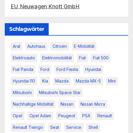
EU Neuwagen Knott GmbH
Schlagwörter
Aral
Autohaus
Citroën
E-Mobilität
Elektroauto
Elektromobilität
Fiat
Fiat 500
Fiat Panda
Ford
Ford Fiesta
Hyundai
Hyundai I10
Kia
Mazda
Mazda MX-5
Mini
Mitsubishi
Mitsubishi Space Star
Nachhaltige Mobilität
Nissan
Nissan Micra
Opel
Opel Adam
Peugeot
PSA
Renault
Renault Twingo
Seat
Service
Shell