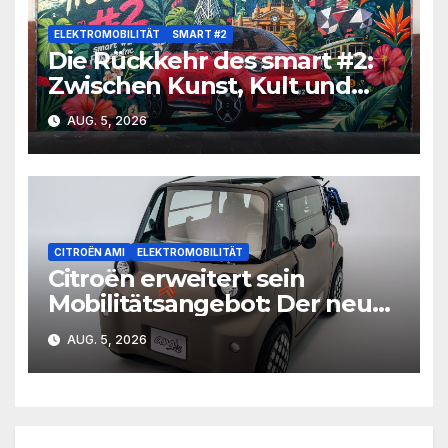
ELEKTROMOBILITÄT
SMART #2
Die Rückkehr des smart #2:
Zwischen Kunst, Kult und
urbaner Mobilität
AUG. 5, 2026
CITROËN AMI
ELEKTROMOBILITÄT
Citroën erweitert sein
Mobilitätsangebot: Der neue
ami[for]all für mehr
AUG. 5, 2026
Unabhängigkeit