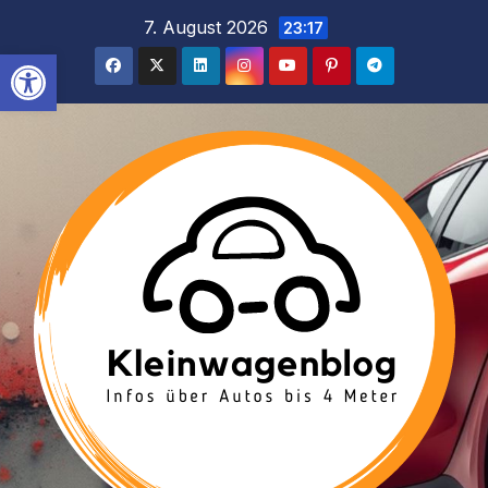
Inhalt
Zum
7. August 2026
23:17
springen
Inhalt
Werkzeugleiste öffnen
springen