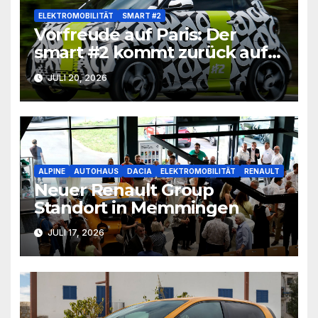
ELEKTROMOBILITÄT
SMART #2
Vorfreude auf Paris: Der
smart #2 kommt zurück auf
die Straße
JULI 20, 2026
ALPINE
AUTOHAUS
DACIA
ELEKTROMOBILITÄT
RENAULT
Neuer Renault Group
Standort in Memmingen
JULI 17, 2026