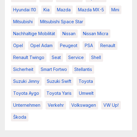
Hyundai I10
Kia
Mazda
Mazda MX-5
Mini
Mitsubishi
Mitsubishi Space Star
Nachhaltige Mobilität
Nissan
Nissan Micra
Opel
Opel Adam
Peugeot
PSA
Renault
Renault Twingo
Seat
Service
Shell
Sicherheit
Smart Fortwo
Stellantis
Suzuki Jimny
Suzuki Swift
Toyota
Toyota Aygo
Toyota Yaris
Umwelt
Unternehmen
Verkehr
Volkswagen
VW Up!
Škoda