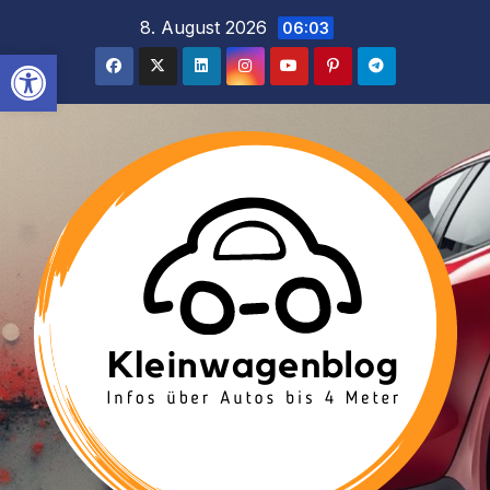
Inhalt
Zum
8. August 2026
06:03
springen
Inhalt
Werkzeugleiste öffnen
springen