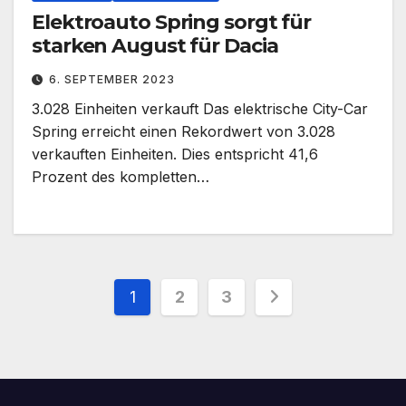
Elektroauto Spring sorgt für
starken August für Dacia
6. SEPTEMBER 2023
3.028 Einheiten verkauft Das elektrische City-Car
Spring erreicht einen Rekordwert von 3.028
verkauften Einheiten. Dies entspricht 41,6
Prozent des kompletten…
Seitennummerierung
1
2
3
der
Beiträge