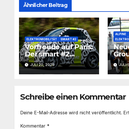
Ähnlicher Beitrag
ALPINE
ELEKTROMOBILITÄT
SMART #2
ELEKTRO
Vorfreude auf Paris:
Neue
Der smart #2
Grou
kommt zurück auf
Mem
JULI 20, 2026
JULI 
die Straße
Schreibe einen Kommentar
Deine E-Mail-Adresse wird nicht veröffentlicht.
Er
Kommentar
*