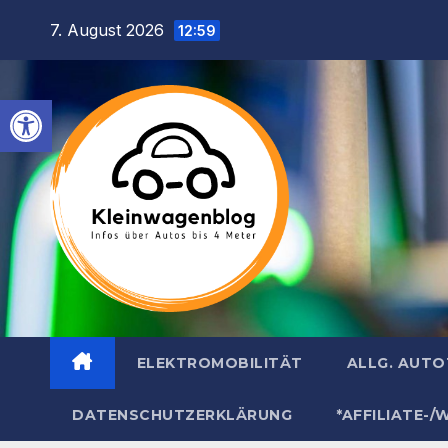
Inhalt
Zum
7. August 2026
springen
12:59
Inhalt
springen
Werkzeugleiste öffnen
ELEKTROMOBILITÄT
ALLG. AUT
DATENSCHUTZERKLÄRUNG
*AFFILIATE-/