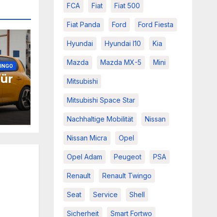
FCA
Fiat
Fiat 500
Fiat Panda
Ford
Ford Fiesta
Hyundai
Hyundai I10
Kia
Mazda
Mazda MX-5
Mini
INGO
für
Mitsubishi
Mitsubishi Space Star
Nachhaltige Mobilität
Nissan
Nissan Micra
Opel
Opel Adam
Peugeot
PSA
Renault
Renault Twingo
Seat
Service
Shell
Sicherheit
Smart Fortwo