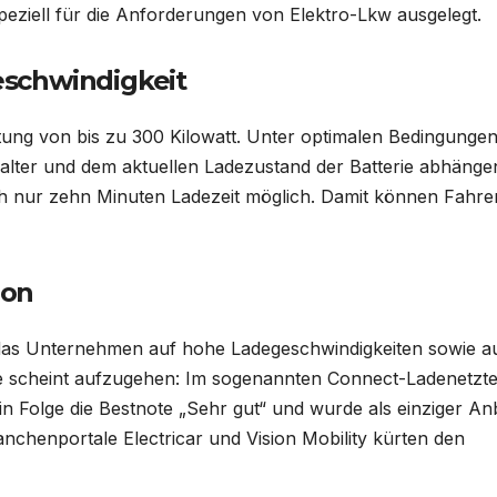
peziell für die Anforderungen von Elektro-Lkw ausgelegt.
schwindigkeit
istung von bis zu 300 Kilowatt. Unter optimalen Bedingungen
lter und dem aktuellen Ladezustand der Batterie abhänge
h nur zehn Minuten Ladezeit möglich. Damit können Fahrer
ion
 das Unternehmen auf hohe Ladegeschwindigkeiten sowie a
egie scheint aufzugehen: Im sogenannten Connect-Ladenetzte
 in Folge die Bestnote „Sehr gut“ und wurde als einziger An
anchenportale Electricar und Vision Mobility kürten den