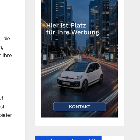
, die
n,
 ihre
uf
st
bieter