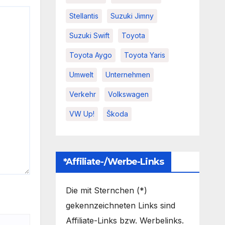
Stellantis
Suzuki Jimny
Suzuki Swift
Toyota
Toyota Aygo
Toyota Yaris
Umwelt
Unternehmen
Verkehr
Volkswagen
VW Up!
Škoda
*Affiliate-/Werbe-Links
Die mit Sternchen (*)
gekennzeichneten Links sind
Affiliate-Links bzw. Werbelinks.