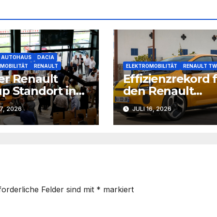
AUTOHAUS
DACIA
MOBILITÄT
RENAULT
ELEKTROMOBILITÄT
RENAULT TW
r Renault
Effizienzrekord 
p Standort in
den Renault
mingen
Twingo E-Tech
17, 2026
JULI 16, 2026
forderliche Felder sind mit
*
markiert