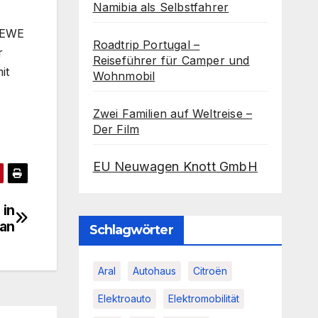
Namibia als Selbstfahrer
 REWE
Roadtrip Portugal –
r
Reiseführer für Camper und
it
Wohnmobil
Zwei Familien auf Weltreise –
Der Film
EU Neuwagen Knott GmbH
 in
an
Schlagwörter
Aral
Autohaus
Citroën
Elektroauto
Elektromobilität