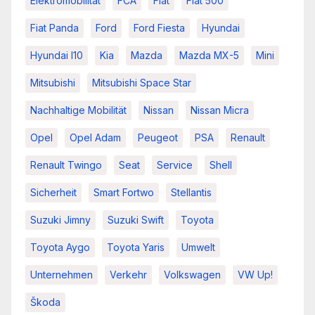
Elektromobilität
FCA
Fiat
Fiat 500
Fiat Panda
Ford
Ford Fiesta
Hyundai
Hyundai I10
Kia
Mazda
Mazda MX-5
Mini
Mitsubishi
Mitsubishi Space Star
Nachhaltige Mobilität
Nissan
Nissan Micra
Opel
Opel Adam
Peugeot
PSA
Renault
Renault Twingo
Seat
Service
Shell
Sicherheit
Smart Fortwo
Stellantis
Suzuki Jimny
Suzuki Swift
Toyota
Toyota Aygo
Toyota Yaris
Umwelt
Unternehmen
Verkehr
Volkswagen
VW Up!
Škoda