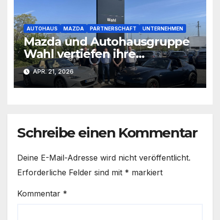
AUTOHAUS
MAZDA
PARTNERSCHAFT
UNTERNEHMEN
Mazda und Autohausgruppe
Wahl vertiefen ihre
Partnerschaft
APR. 21, 2026
Schreibe einen Kommentar
Deine E-Mail-Adresse wird nicht veröffentlicht.
Erforderliche Felder sind mit
*
markiert
Kommentar
*