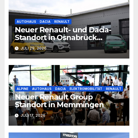
AUTOHAUS
DACIA
RENAULT
Neuer Renault- und Dacia-
Standort in Osnabrück
eröffnet
JULI 29, 2026
ALPINE
AUTOHAUS
DACIA
ELEKTROMOBILITÄT
RENAULT
Neuer Renault Group
Standort in Memmingen
JULI 17, 2026