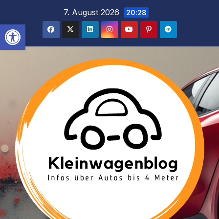
Inhalt
Zum
7. August 2026
20:28
springen
Inhalt
Werkzeugleiste öffnen
springen