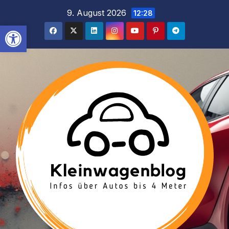
Inhalt
Zum
9. August 2026
12:28
springen
Inhalt
Werkzeugleiste öffnen
springen