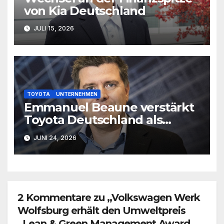
von Kia Deutschland
JULI 15, 2026
TOYOTA
UNTERNEHMEN
Emmanuel Beaune verstärkt
Toyota Deutschland als
Marketingleiter
JUNI 24, 2026
2 Kommentare zu „Volkswagen Werk
Wolfsburg erhält den Umweltpreis
„Lean & Green Management Award