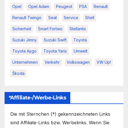
Opel
Opel Adam
Peugeot
PSA
Renault
Renault Twingo
Seat
Service
Shell
Sicherheit
Smart Fortwo
Stellantis
Suzuki Jimny
Suzuki Swift
Toyota
Toyota Aygo
Toyota Yaris
Umwelt
Unternehmen
Verkehr
Volkswagen
VW Up!
Škoda
*Affiliate-/Werbe-Links
Die mit Sternchen (*) gekennzeichneten Links
sind Affiliate-Links bzw. Werbelinks. Wenn Sie