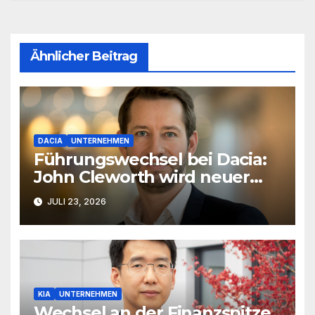
Ähnlicher Beitrag
DACIA
UNTERNEHMEN
Führungswechsel bei Dacia:
John Cleworth wird neuer
Produktchef
JULI 23, 2026
KIA
UNTERNEHMEN
Wechsel an der Finanzspitze