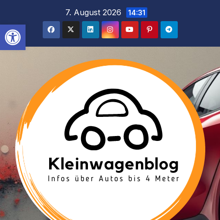
Inhalt
Zum
7. August 2026
14:31
springen
Inhalt
Werkzeugleiste öffnen
springen