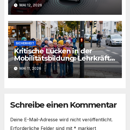
optionalen Extras
MAI 12, 2026
SICHERHEIT
Kritische Lücken in der
Mobilitätsbildung: Lehrkräfte
fordern mehr
MAI 11, 2026
Verkehrsunterricht
Schreibe einen Kommentar
Deine E-Mail-Adresse wird nicht veröffentlicht.
Erforderliche Felder sind mit
*
markiert