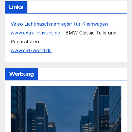
Links
Valeo Lichtmaschinenregler für Kleinwagen
www.extra-classics.de
– BMW Classic Teile und
Reparaturen
www.e31-world.de
Werbung