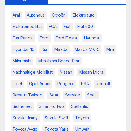
Aral
Autohaus
Citroën
Elektroauto
Elektromobilität
FCA
Fiat
Fiat 500
Fiat Panda
Ford
Ford Fiesta
Hyundai
Hyundai I10
Kia
Mazda
Mazda MX-5
Mini
Mitsubishi
Mitsubishi Space Star
Nachhaltige Mobilität
Nissan
Nissan Micra
Opel
Opel Adam
Peugeot
PSA
Renault
Renault Twingo
Seat
Service
Shell
Sicherheit
Smart Fortwo
Stellantis
Suzuki Jimny
Suzuki Swift
Toyota
Toyota Aygo
Toyota Yaris
Umwelt