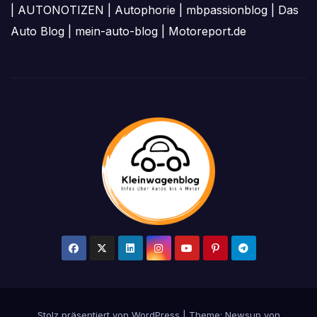
|
AUTONOTIZEN
|
Autophorie
|
mbpassionblog
|
Das
Auto Blog
|
mein-auto-blog
|
Motoreport.de
Stolz präsentiert von WordPress
|
Theme: Newsup von