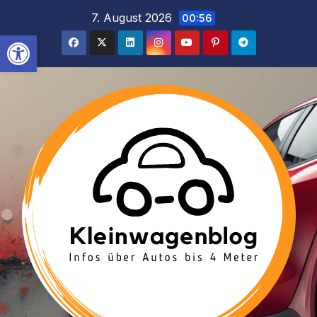
Inhalt
Zum
7. August 2026
00:56
springen
Inhalt
Werkzeugleiste öffnen
springen