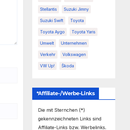
Stellantis
Suzuki Jimny
Suzuki Swift
Toyota
Toyota Aygo
Toyota Yaris
Umwelt
Unternehmen
Verkehr
Volkswagen
VW Up!
Škoda
*Affiliate-/Werbe-Links
Die mit Sternchen (*)
gekennzeichneten Links sind
Affiliate-Links bzw. Werbelinks.