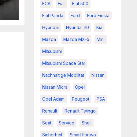
FCA
Fiat
Fiat 500
Fiat Panda
Ford
Ford Fiesta
Hyundai
Hyundai I10
Kia
Mazda
Mazda MX-5
Mini
Mitsubishi
Mitsubishi Space Star
Nachhaltige Mobilität
Nissan
Nissan Micra
Opel
Opel Adam
Peugeot
PSA
Renault
Renault Twingo
Seat
Service
Shell
Sicherheit
Smart Fortwo