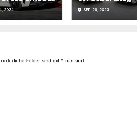
„BEST CARS“
14, 2024
SEP. 29, 2023
ezeichnet
forderliche Felder sind mit
*
markiert