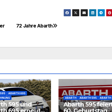
er
72 Jahre Abarth
 595
ABARTH 695
CHNUNG
ABARTH
ABARTH 595
ABARTH 
th 595 und
Abarth 595 feier
th 695 erneut
60. Geburtstag