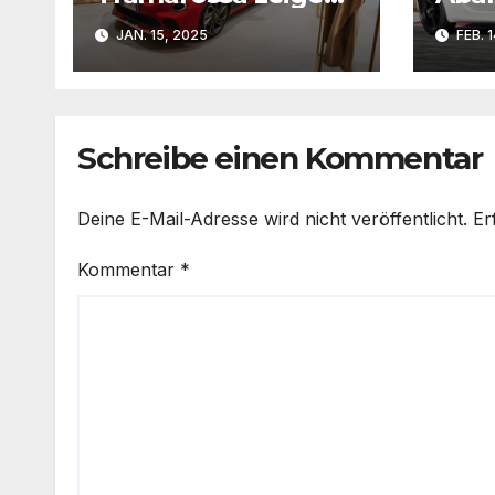
gemeinsame
als 
JAN. 15, 2025
FEB. 
Kollektion
ausg
Schreibe einen Kommentar
Deine E-Mail-Adresse wird nicht veröffentlicht.
Er
Kommentar
*