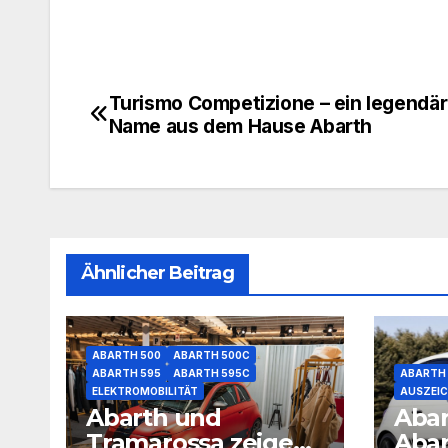
Turismo Competizione – ein legendär
Beitragsnavigation
Name aus dem Hause Abarth
Ähnlicher Beitrag
ABARTH 500
ABARTH 500C
ABARTH 595
ABARTH 595C
ABARTH
ELEKTROMOBILITÄT
AUSZEI
Abarth und
Abar
Tramarossa zeigen
Abar