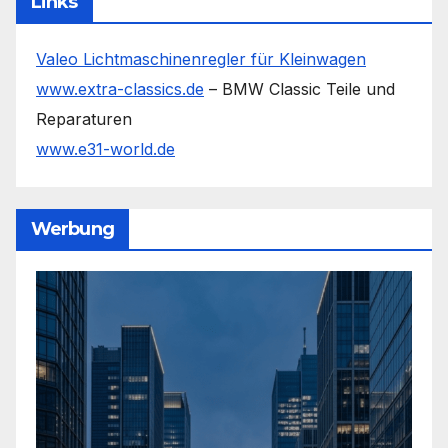
Links
Valeo Lichtmaschinenregler für Kleinwagen
www.extra-classics.de
– BMW Classic Teile und
Reparaturen
www.e31-world.de
Werbung