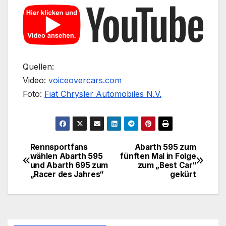
Quellen:
Video:
voiceovercars.com
Foto:
Fiat Chrysler Automobiles N.V.
Rennsportfans
Abarth 595 zum
Beitragsnavigation
wählen Abarth 595
fünften Mal in Folge
und Abarth 695 zum
zum „Best Car“
„Racer des Jahres“
gekürt