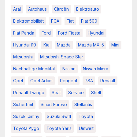
Aral
Autohaus
Citroën
Elektroauto
Elektromobilität
FCA
Fiat
Fiat 500
Fiat Panda
Ford
Ford Fiesta
Hyundai
Hyundai I10
Kia
Mazda
Mazda MX-5
Mini
Mitsubishi
Mitsubishi Space Star
Nachhaltige Mobilität
Nissan
Nissan Micra
Opel
Opel Adam
Peugeot
PSA
Renault
Renault Twingo
Seat
Service
Shell
Sicherheit
Smart Fortwo
Stellantis
Suzuki Jimny
Suzuki Swift
Toyota
Toyota Aygo
Toyota Yaris
Umwelt