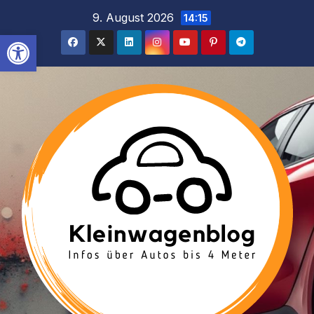
Inhalt
Zum
9. August 2026
14:15
springen
Inhalt
Werkzeugleiste öffnen
springen