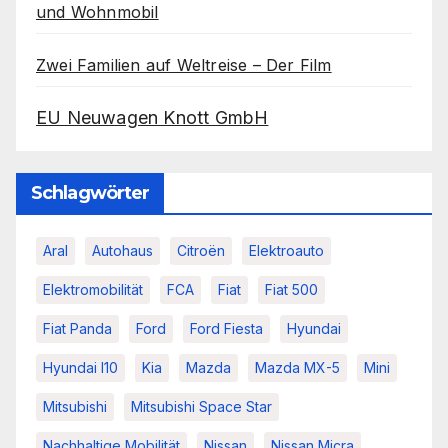
und Wohnmobil
Zwei Familien auf Weltreise – Der Film
EU Neuwagen Knott GmbH
Schlagwörter
Aral
Autohaus
Citroën
Elektroauto
Elektromobilität
FCA
Fiat
Fiat 500
Fiat Panda
Ford
Ford Fiesta
Hyundai
Hyundai I10
Kia
Mazda
Mazda MX-5
Mini
Mitsubishi
Mitsubishi Space Star
Nachhaltige Mobilität
Nissan
Nissan Micra