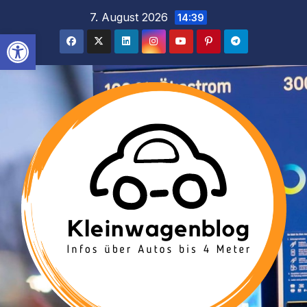
Inhalt
Zum
7. August 2026
14:39
springen
Inhalt
Werkzeugleiste öffnen
springen