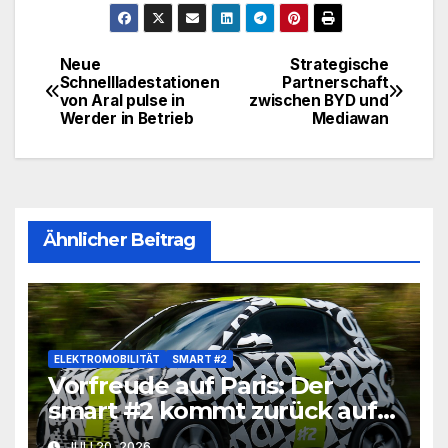
Neue
Strategische
Beitragsnavigation
Schnellladestationen
Partnerschaft
von Aral pulse in
zwischen BYD und
Werder in Betrieb
Mediawan
Ähnlicher Beitrag
ELEKTROMOBILITÄT
SMART #2
Vorfreude auf Paris: Der
smart #2 kommt zurück auf
die Straße
JULI 20, 2026