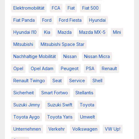
Elektromobilität
FCA
Fiat
Fiat 500
Fiat Panda
Ford
Ford Fiesta
Hyundai
Hyundai I10
Kia
Mazda
Mazda MX-5
Mini
Mitsubishi
Mitsubishi Space Star
Nachhaltige Mobilität
Nissan
Nissan Micra
Opel
Opel Adam
Peugeot
PSA
Renault
Renault Twingo
Seat
Service
Shell
Sicherheit
Smart Fortwo
Stellantis
Suzuki Jimny
Suzuki Swift
Toyota
Toyota Aygo
Toyota Yaris
Umwelt
Unternehmen
Verkehr
Volkswagen
VW Up!