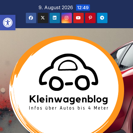
Inhalt
Zum
9. August 2026
12:49
springen
Inhalt
Werkzeugleiste öffnen
springen