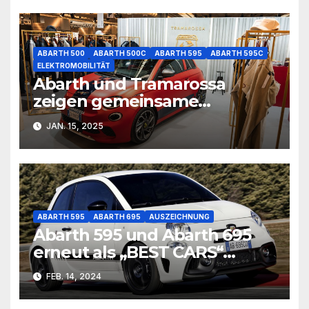
ABARTH 500
ABARTH 500C
ABARTH 595
ABARTH 595C
ELEKTROMOBILITÄT
Abarth und Tramarossa
zeigen gemeinsame
Kollektion
JAN. 15, 2025
ABARTH 595
ABARTH 695
AUSZEICHNUNG
Abarth 595 und Abarth 695
erneut als „BEST CARS“
ausgezeichnet
FEB. 14, 2024