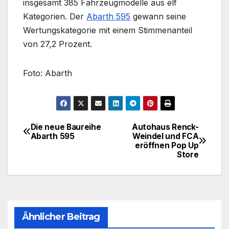
insgesamt 385 Fahrzeugmodelle aus elf
Kategorien. Der
Abarth 595
gewann seine
Wertungskategorie mit einem Stimmenanteil
von 27,2 Prozent.
Foto: Abarth
Die neue Baureihe
Autohaus Renck-
Beitragsnavigation
Abarth 595
Weindel und FCA
eröffnen Pop Up
Store
Ähnlicher Beitrag