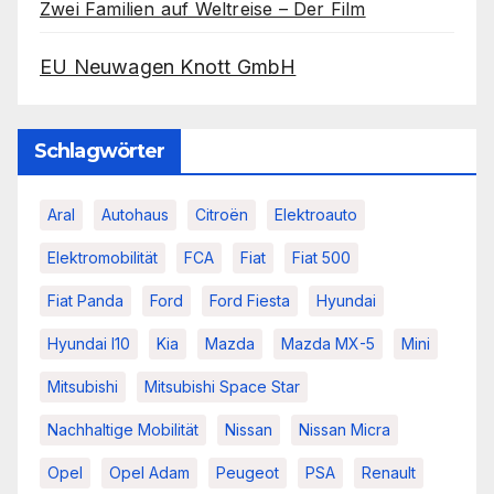
Zwei Familien auf Weltreise – Der Film
EU Neuwagen Knott GmbH
Schlagwörter
Aral
Autohaus
Citroën
Elektroauto
Elektromobilität
FCA
Fiat
Fiat 500
Fiat Panda
Ford
Ford Fiesta
Hyundai
Hyundai I10
Kia
Mazda
Mazda MX-5
Mini
Mitsubishi
Mitsubishi Space Star
Nachhaltige Mobilität
Nissan
Nissan Micra
Opel
Opel Adam
Peugeot
PSA
Renault