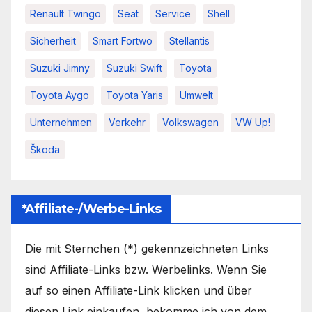
Renault Twingo
Seat
Service
Shell
Sicherheit
Smart Fortwo
Stellantis
Suzuki Jimny
Suzuki Swift
Toyota
Toyota Aygo
Toyota Yaris
Umwelt
Unternehmen
Verkehr
Volkswagen
VW Up!
Škoda
*Affiliate-/Werbe-Links
Die mit Sternchen (*) gekennzeichneten Links
sind Affiliate-Links bzw. Werbelinks. Wenn Sie
auf so einen Affiliate-Link klicken und über
diesen Link einkaufen, bekomme ich von dem