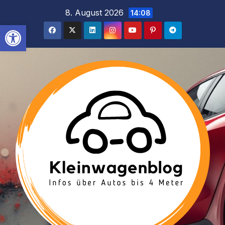
Inhalt
Zum
8. August 2026
14:08
springen
Inhalt
Werkzeugleiste öffnen
springen