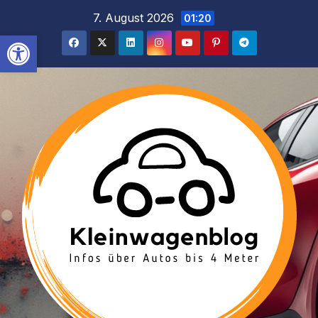
Inhalt
Zum
7. August 2026
01:20
springen
Inhalt
Werkzeugleiste öffnen
springen