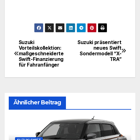
Suzuki
Suzuki präsentiert
Beitragsnavigation
Vorteilskollektion:
neues Swift
maßgeschneiderte
Sondermodell “X-
Swift-Finanzierung
TRA”
für Fahranfänger
Ähnlicher Beitrag
SUZUKI SWIFT