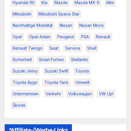
Hyundai I10
Kia
Mazda
Mazda MX-5
Mini
Mitsubishi
Mitsubishi Space Star
Nachhaltige Mobilität
Nissan
Nissan Micra
Opel
Opel Adam
Peugeot
PSA
Renault
Renault Twingo
Seat
Service
Shell
Sicherheit
Smart Fortwo
Stellantis
Suzuki Jimny
Suzuki Swift
Toyota
Toyota Aygo
Toyota Yaris
Umwelt
Unternehmen
Verkehr
Volkswagen
VW Up!
Škoda
*Affiliate-/Werbe-Links