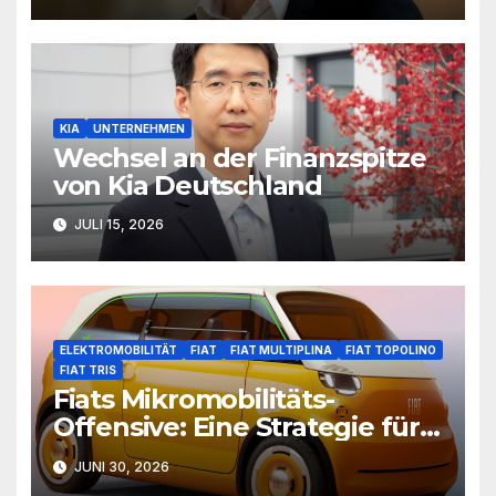
KIA
UNTERNEHMEN
Wechsel an der Finanzspitze
von Kia Deutschland
JULI 15, 2026
ELEKTROMOBILITÄT
FIAT
FIAT MULTIPLINA
FIAT TOPOLINO
FIAT TRIS
Fiats Mikromobilitäts-
Offensive: Eine Strategie für
die Stadt der Zukunft
JUNI 30, 2026