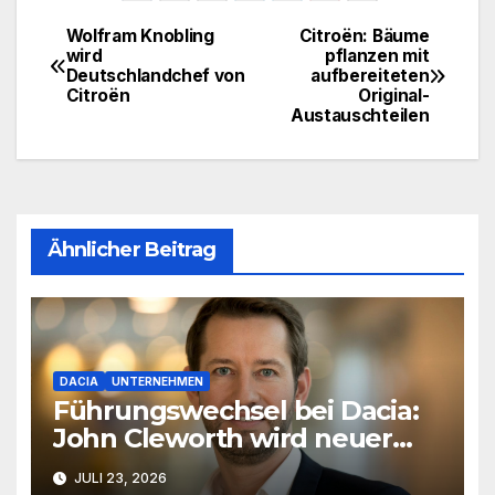
Wolfram Knobling
Citroën: Bäume
Beitragsnavigation
wird
pflanzen mit
Deutschlandchef von
aufbereiteten
Citroën
Original-
Austauschteilen
Ähnlicher Beitrag
DACIA
UNTERNEHMEN
Führungswechsel bei Dacia:
John Cleworth wird neuer
Produktchef
JULI 23, 2026