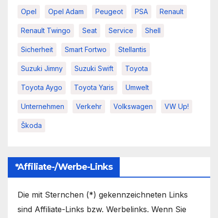
Opel
Opel Adam
Peugeot
PSA
Renault
Renault Twingo
Seat
Service
Shell
Sicherheit
Smart Fortwo
Stellantis
Suzuki Jimny
Suzuki Swift
Toyota
Toyota Aygo
Toyota Yaris
Umwelt
Unternehmen
Verkehr
Volkswagen
VW Up!
Škoda
*Affiliate-/Werbe-Links
Die mit Sternchen (*) gekennzeichneten Links
sind Affiliate-Links bzw. Werbelinks. Wenn Sie