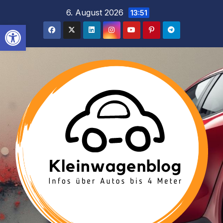
Inhalt
Zum
6. August 2026
13:51
springen
Inhalt
Werkzeugleiste öffnen
springen