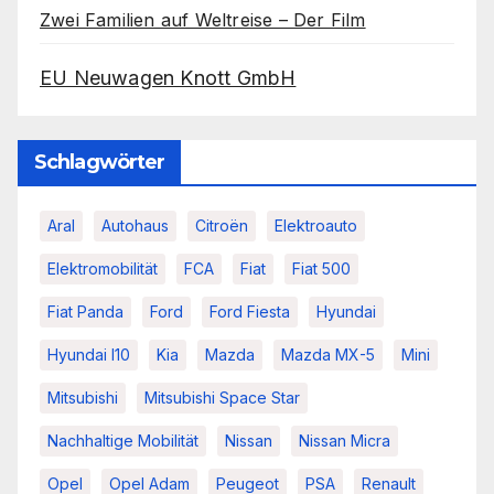
Zwei Familien auf Weltreise – Der Film
EU Neuwagen Knott GmbH
Schlagwörter
Aral
Autohaus
Citroën
Elektroauto
Elektromobilität
FCA
Fiat
Fiat 500
Fiat Panda
Ford
Ford Fiesta
Hyundai
Hyundai I10
Kia
Mazda
Mazda MX-5
Mini
Mitsubishi
Mitsubishi Space Star
Nachhaltige Mobilität
Nissan
Nissan Micra
Opel
Opel Adam
Peugeot
PSA
Renault