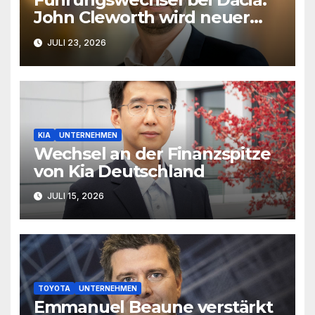
John Cleworth wird neuer
Produktchef
JULI 23, 2026
KIA
UNTERNEHMEN
Wechsel an der Finanzspitze
von Kia Deutschland
JULI 15, 2026
TOYOTA
UNTERNEHMEN
Emmanuel Beaune verstärkt