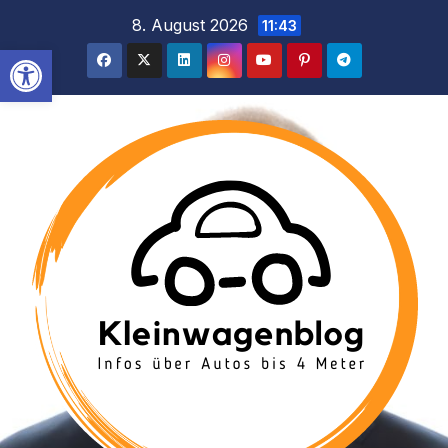
Inhalt
Zum
8. August 2026
11:43
springen
Inhalt
Werkzeugleiste öffnen
springen