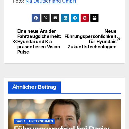
Foto:
Kia Deutschland GmbH
Eine neue Ära der
Neue
Beitragsnavigation
Fahrzeugsicherheit:
Führungspersönlichkeit
Hyundai und Kia
für Hyundais
präsentieren Vision
Zukunftstechnologien
Pulse
Ähnlicher Beitrag
DACIA
UNTERNEHMEN
Führungswechsel bei Dacia: