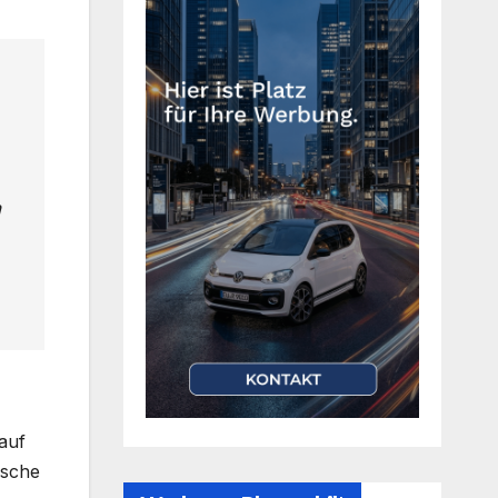
h
auf
ische