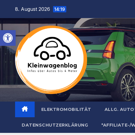
Inhalt
Zum
8. August 2026
springen
14:19
Inhalt
springen
Werkzeugleiste öffnen
ELEKTROMOBILITÄT
ALLG. AUT
DATENSCHUTZERKLÄRUNG
*AFFILIATE-/