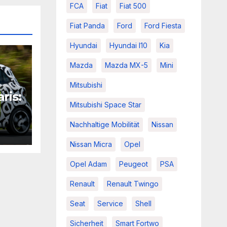
FCA
Fiat
Fiat 500
Fiat Panda
Ford
Ford Fiesta
Hyundai
Hyundai I10
Kia
Mazda
Mazda MX-5
Mini
Mitsubishi
ris:
Mitsubishi Space Star
uf
Nachhaltige Mobilität
Nissan
Nissan Micra
Opel
Opel Adam
Peugeot
PSA
Renault
Renault Twingo
Seat
Service
Shell
Sicherheit
Smart Fortwo