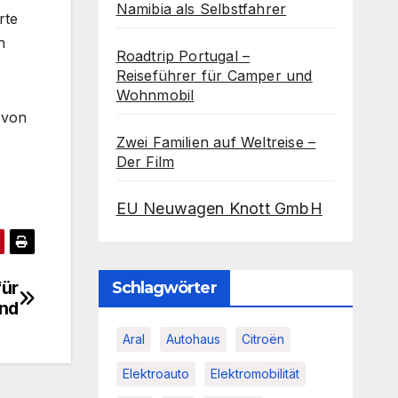
Namibia als Selbstfahrer
rte
n
Roadtrip Portugal –
Reiseführer für Camper und
Wohnmobil
 von
Zwei Familien auf Weltreise –
Der Film
EU Neuwagen Knott GmbH
für
Schlagwörter
and
Aral
Autohaus
Citroën
Elektroauto
Elektromobilität