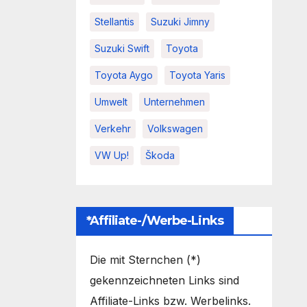
Stellantis
Suzuki Jimny
Suzuki Swift
Toyota
Toyota Aygo
Toyota Yaris
Umwelt
Unternehmen
Verkehr
Volkswagen
VW Up!
Škoda
*Affiliate-/Werbe-Links
Die mit Sternchen (*)
gekennzeichneten Links sind
Affiliate-Links bzw. Werbelinks.