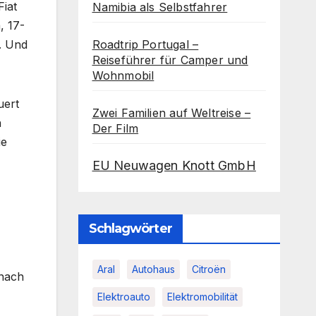
Fiat
Namibia als Selbstfahrer
, 17-
. Und
Roadtrip Portugal –
Reiseführer für Camper und
Wohnmobil
uert
Zwei Familien auf Weltreise –
n
Der Film
ie
EU Neuwagen Knott GmbH
Schlagwörter
Aral
Autohaus
Citroën
 nach
Elektroauto
Elektromobilität