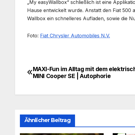
„My easyWallbox“ schließlich ist eine Applik
Hause entwickelt wurde. Anstatt den Fiat 500 
Wallbox ein schnelleres Aufladen, sowie die N
Foto:
Fiat Chrysler Automobiles N.V.
MAXI-Fun im Alltag mit dem elektris
Beitragsnavigation
MINI Cooper SE | Autophorie
Ähnlicher Beitrag