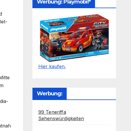
Werbung: Playmobil*
d
let-
Hier kaufen.
Mitte
im
Werbung:
dia-
99 Teneriffa
Sehenswürdigkeiten
utnah