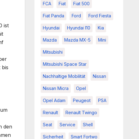
FCA
Fiat
Fiat 500
Fiat Panda
Ford
Ford Fiesta
 ist
Hyundai
Hyundai I10
Kia
it
Mazda
Mazda MX-5
Mini
nf
Mitsubishi
ber
Mitsubishi Space Star
 bis
Nachhaltige Mobilität
Nissan
Nissan Micra
Opel
Opel Adam
Peugeot
PSA
seum
Renault
Renault Twingo
Seat
Service
Shell
n den
ehmen
Sicherheit
Smart Fortwo