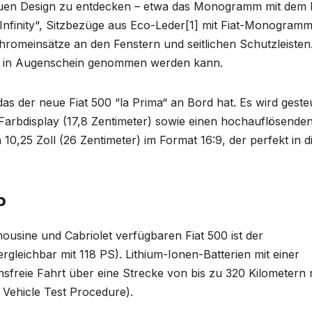
 neuen Design zu entdecken – etwa das Monogramm mit dem 
nfinity“, Sitzbezüge aus Eco-Leder[1] mit Fiat-Monogramm
Chromeinsätze an den Fenstern und seitlichen Schutzleisten
sch in Augenschein genommen werden kann.
s der neue Fiat 500 “la Prima“ an Bord hat. Es wird geste
-Farbdisplay (17,8 Zentimeter) sowie einen hochauflösende
10,25 Zoll (26 Zentimeter) im Format 16:9, der perfekt in d
b
mousine und Cabriolet verfügbaren Fiat 500 ist der
rgleichbar mit 118 PS). Lithium-Ionen-Batterien mit einer
sfreie Fahrt über eine Strecke von bis zu 320 Kilometern
Vehicle Test Procedure).