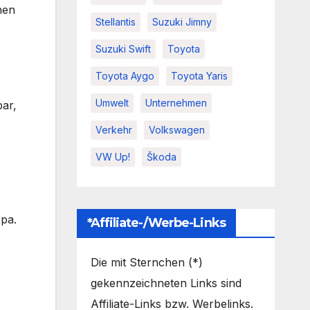
nen
Stellantis
Suzuki Jimny
Suzuki Swift
Toyota
Toyota Aygo
Toyota Yaris
Umwelt
Unternehmen
ar,
Verkehr
Volkswagen
VW Up!
Škoda
opa.
*Affiliate-/Werbe-Links
Die mit Sternchen (*)
gekennzeichneten Links sind
Affiliate-Links bzw. Werbelinks.