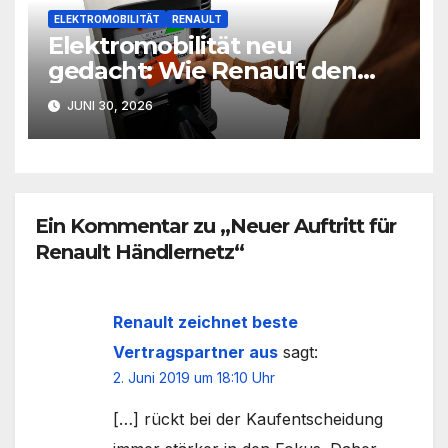
ELEKTROMOBILITÄT
RENAULT
Elektromobilität neu
gedacht: Wie Renault den
Ladeprozess vereinfacht
JUNI 30, 2026
Ein Kommentar zu „Neuer Auftritt für
Renault Händlernetz“
Renault zeichnet beste
Vertragspartner aus
sagt:
2. Juni 2019 um 18:10 Uhr
[…] rückt bei der Kaufentscheidung