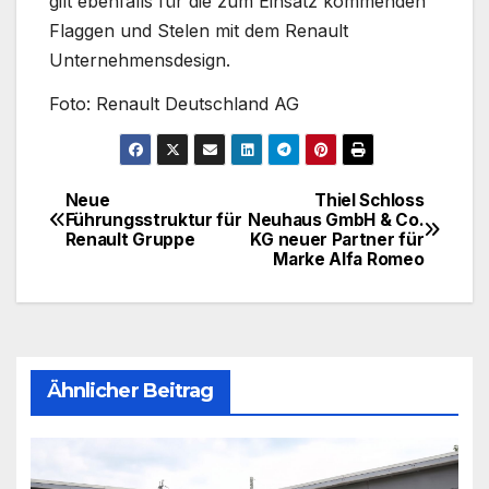
gilt ebenfalls für die zum Einsatz kommenden
Flaggen und Stelen mit dem Renault
Unternehmensdesign.
Foto: Renault Deutschland AG
Neue
Thiel Schloss
Beitragsnavigation
Führungsstruktur für
Neuhaus GmbH & Co.
Renault Gruppe
KG neuer Partner für
Marke Alfa Romeo
Ähnlicher Beitrag