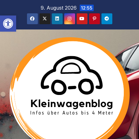
Inhalt
Zum
9. August 2026
12:55
springen
Inhalt
Werkzeugleiste öffnen
springen