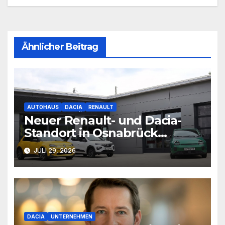
Ähnlicher Beitrag
AUTOHAUS
DACIA
RENAULT
Neuer Renault- und Dacia-
Standort in Osnabrück
eröffnet
JULI 29, 2026
DACIA
UNTERNEHMEN