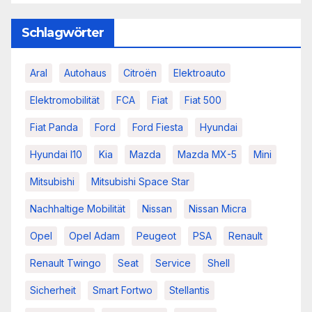
Schlagwörter
Aral
Autohaus
Citroën
Elektroauto
Elektromobilität
FCA
Fiat
Fiat 500
Fiat Panda
Ford
Ford Fiesta
Hyundai
Hyundai I10
Kia
Mazda
Mazda MX-5
Mini
Mitsubishi
Mitsubishi Space Star
Nachhaltige Mobilität
Nissan
Nissan Micra
Opel
Opel Adam
Peugeot
PSA
Renault
Renault Twingo
Seat
Service
Shell
Sicherheit
Smart Fortwo
Stellantis