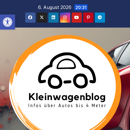
Inhalt
Zum
6. August 2026
20:31
springen
Inhalt
Werkzeugleiste öffnen
springen