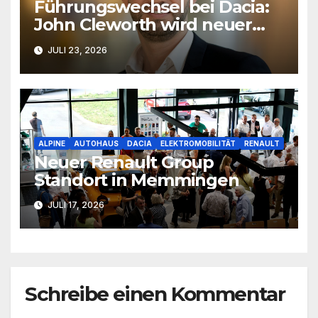
Führungswechsel bei Dacia:
John Cleworth wird neuer
Produktchef
JULI 23, 2026
ALPINE
AUTOHAUS
DACIA
ELEKTROMOBILITÄT
RENAULT
Neuer Renault Group
Standort in Memmingen
JULI 17, 2026
Schreibe einen Kommentar