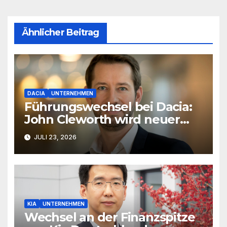
Ähnlicher Beitrag
DACIA
UNTERNEHMEN
Führungswechsel bei Dacia:
John Cleworth wird neuer
Produktchef
JULI 23, 2026
KIA
UNTERNEHMEN
Wechsel an der Finanzspitze