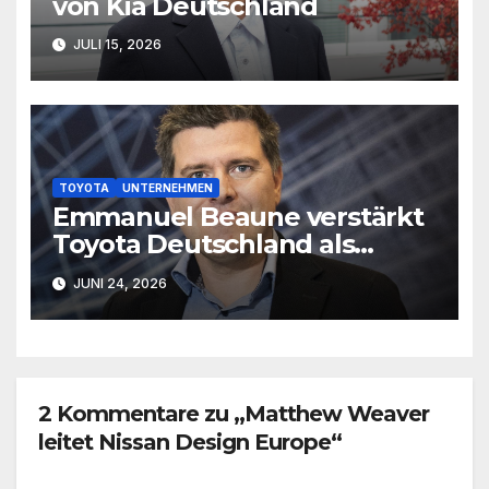
von Kia Deutschland
JULI 15, 2026
TOYOTA
UNTERNEHMEN
Emmanuel Beaune verstärkt
Toyota Deutschland als
Marketingleiter
JUNI 24, 2026
2 Kommentare zu „Matthew Weaver
leitet Nissan Design Europe“