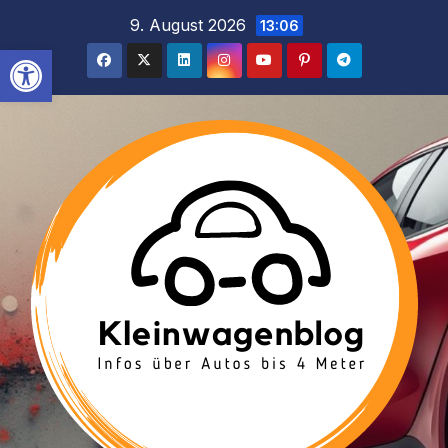
Inhalt
Zum
9. August 2026
13:06
springen
Inhalt
Werkzeugleiste öffnen
springen