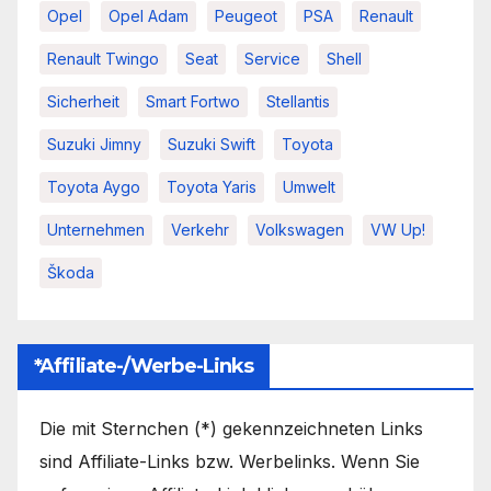
Opel
Opel Adam
Peugeot
PSA
Renault
Renault Twingo
Seat
Service
Shell
Sicherheit
Smart Fortwo
Stellantis
Suzuki Jimny
Suzuki Swift
Toyota
Toyota Aygo
Toyota Yaris
Umwelt
Unternehmen
Verkehr
Volkswagen
VW Up!
Škoda
*Affiliate-/Werbe-Links
Die mit Sternchen (*) gekennzeichneten Links
sind Affiliate-Links bzw. Werbelinks. Wenn Sie