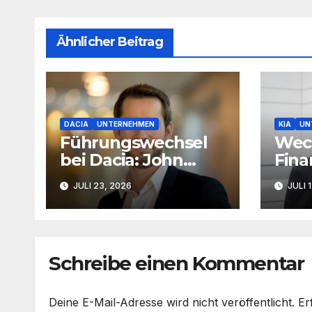
Ähnlicher Beitrag
DACIA
UNTERNEHMEN
KIA
UN
Führungswechsel
Wech
bei Dacia: John
Fina
Cleworth wird
Kia 
JULI 23, 2026
JULI 
neuer Produktchef
Schreibe einen Kommentar
Deine E-Mail-Adresse wird nicht veröffentlicht.
Er