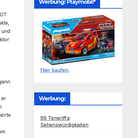
Werbung: Playmobil*
EOT
kte,
n und
ktor
Hier kaufen.
egann
 er
Werbung:
n
hörte
99 Teneriffa
Sehenswürdigkeiten
 um