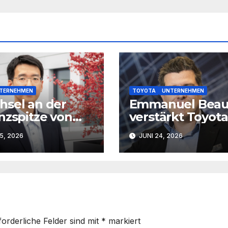
TERNEHMEN
TOYOTA
UNTERNEHMEN
sel an der
Emmanuel Bea
nzspitze von
verstärkt Toyota
Deutschland
Deutschland als
15, 2026
JUNI 24, 2026
Marketingleiter
forderliche Felder sind mit
*
markiert