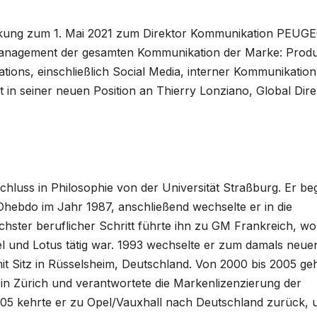
irkung zum 1. Mai 2021 zum Direktor Kommunikation PEUG
Management der gesamten Kommunikation der Marke: Produ
ations, einschließlich Social Media, interner Kommunikatio
 in seiner neuen Position an Thierry Lonziano, Global Dire
chluss in Philosophie von der Universität Straßburg. Er b
TOhebdo im Jahr 1987, anschließend wechselte er in die
chster beruflicher Schritt führte ihn zu GM Frankreich, wo
l und Lotus tätig war. 1993 wechselte er zum damals neue
t Sitz in Rüsselsheim, Deutschland. Von 2000 bis 2005 ge
Zürich und verantwortete die Markenlizenzierung der
5 kehrte er zu Opel/Vauxhall nach Deutschland zurück,