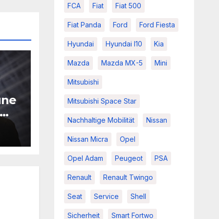
FCA
Fiat
Fiat 500
Fiat Panda
Ford
Ford Fiesta
Hyundai
Hyundai I10
Kia
Mazda
Mazda MX-5
Mini
Mitsubishi
une
Mitsubishi Space Star
Nachhaltige Mobilität
Nissan
Nissan Micra
Opel
Opel Adam
Peugeot
PSA
Renault
Renault Twingo
Seat
Service
Shell
Sicherheit
Smart Fortwo