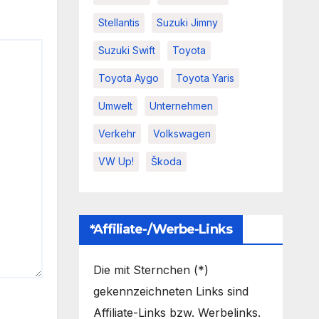
Stellantis
Suzuki Jimny
Suzuki Swift
Toyota
Toyota Aygo
Toyota Yaris
Umwelt
Unternehmen
Verkehr
Volkswagen
VW Up!
Škoda
*Affiliate-/Werbe-Links
Die mit Sternchen (*)
gekennzeichneten Links sind
Affiliate-Links bzw. Werbelinks.