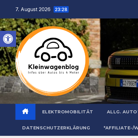
Inhalt
Zum
7. August 2026
springen
23:28
Inhalt
springen
Werkzeugleiste öffnen
ELEKTROMOBILITÄT
ALLG. AUT
DATENSCHUTZERKLÄRUNG
*AFFILIATE-/