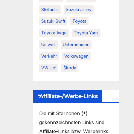
Stellantis
Suzuki Jimny
Suzuki Swift
Toyota
Toyota Aygo
Toyota Yaris
Umwelt
Unternehmen
Verkehr
Volkswagen
VW Up!
Škoda
*Affiliate-/Werbe-Links
Die mit Sternchen (*)
gekennzeichneten Links sind
Affiliate-Links bzw. Werbelinks.