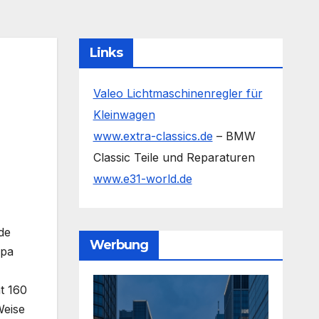
Links
Valeo Lichtmaschinenregler für
Kleinwagen
www.extra-classics.de
– BMW
Classic Teile und Reparaturen
www.e31-world.de
de
Werbung
opa
t 160
Weise