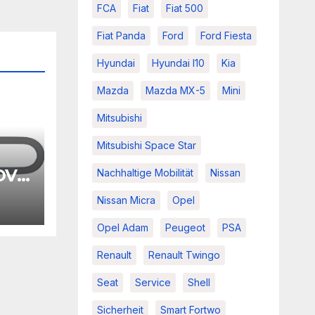
FCA
Fiat
Fiat 500
Fiat Panda
Ford
Ford Fiesta
Hyundai
Hyundai I10
Kia
Mazda
Mazda MX-5
Mini
Mitsubishi
Mitsubishi Space Star
OVA
Nachhaltige Mobilität
Nissan
26
Nissan Micra
Opel
Opel Adam
Peugeot
PSA
Renault
Renault Twingo
Seat
Service
Shell
Sicherheit
Smart Fortwo