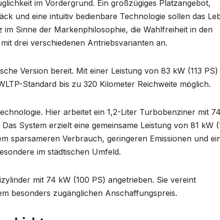
glichkeit im Vordergrund. Ein großzügiges Platzangebot,
äck und eine intuitiv bedienbare Technologie sollen das Le
im Sinne der Markenphilosophie, die Wahlfreiheit in den
a mit drei verschiedenen Antriebsvarianten an.
trische Version bereit. Mit einer Leistung von 83 kW (113 PS
WLTP-Standard bis zu 320 Kilometer Reichweite möglich.
Technologie. Hier arbeitet ein 1,2-Liter Turbobenziner mit 
. Das System erzielt eine gemeinsame Leistung von 81 kW (
einem sparsameren Verbrauch, geringeren Emissionen und e
besondere im städtischen Umfeld.
izylinder mit 74 kW (100 PS) angetrieben. Sie vereint
nem besonders zugänglichen Anschaffungspreis.