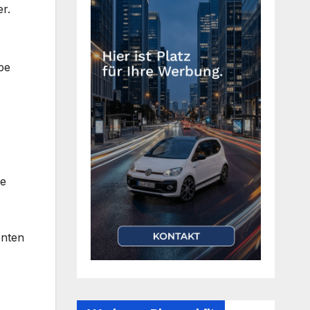
r.
be
te
enten