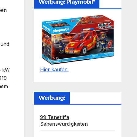
Werbung: Playmobil*
ben
) und
Hier kaufen.
74 kW
110
inem
Werbung:
99 Teneriffa
Sehenswürdigkeiten