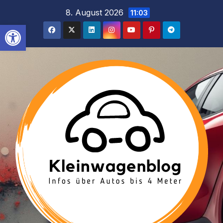
Inhalt
Zum
8. August 2026
11:03
springen
Inhalt
Werkzeugleiste öffnen
springen