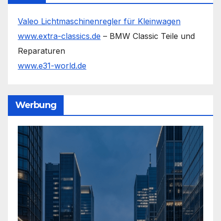
Valeo Lichtmaschinenregler für Kleinwagen
www.extra-classics.de
– BMW Classic Teile und
Reparaturen
www.e31-world.de
Werbung